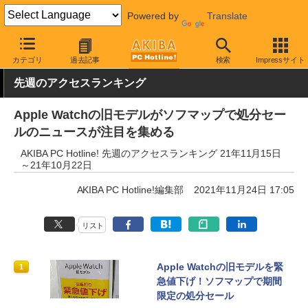
Powered by
Translate
AKIBA PC Hotline!
その他
カテゴリ
過去記事
検索
Impressサイト
先週のアクセスランキング
Apple Watchの旧モデルがソフマップで処分セー
ルのニュースが注目を集める
AKIBA PC Hotline! 先週のアクセスランキング 21年11月15日
～21年10月22日
AKIBA PC Hotline!編集部
2021年11月24日 17:05
リスト
Apple Watchの旧モデルを緊
1
急値下げ！ソフマップで期間
限定の処分セール