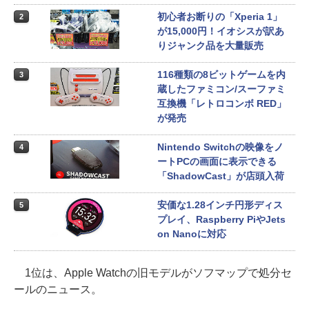
初心者お断りの「Xperia 1」
2
が15,000円！イオシスが訳あ
りジャンク品を大量販売
116種類の8ビットゲームを内
3
蔵したファミコン/スーファミ
互換機「レトロコンボ RED」
が発売
Nintendo Switchの映像をノ
4
ートPCの画面に表示できる
「ShadowCast」が店頭入荷
安価な1.28インチ円形ディス
5
プレイ、Raspberry PiやJets
on Nanoに対応
1位は、Apple Watchの旧モデルがソフマップで処分セ
ールのニュース。