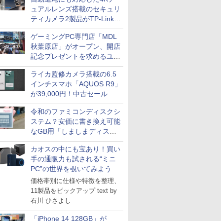
ュアルレンズ搭載のセキュリ
ティカメラ2製品がTP-Linkか
ら
ゲーミングPC専門店「MDL
秋葉原店」がオープン、開店
記念プレゼントを求めるユー
ザーが押し寄せ長蛇の列に
ライカ監修カメラ搭載の6.5
インチスマホ「AQUOS R9」
が39,000円！中古セール
令和のファミコンディスクシ
ステム？安価に書き換え可能
なGB用「しましまディスク
システム」
カオスの中にも宝あり！買い
手の通販力も試される“ミニ
PC”の世界を覗いてみよう
価格帯別に仕様や特徴を整理、
11製品をピックアップ text by
石川 ひさよし
「iPhone 14 128GB」が