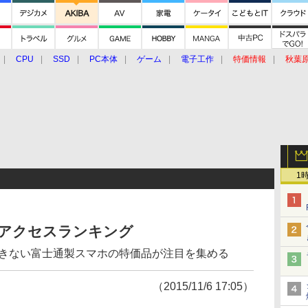
CPU
SSD
PC本体
ゲーム
電子工作
特価情報
秋葉
グルメ
イベント
価格動向
1
e!週間アクセスランキング
ルできない富士通製スマホの特価品が注目を集める
（2015/11/6 17:05）