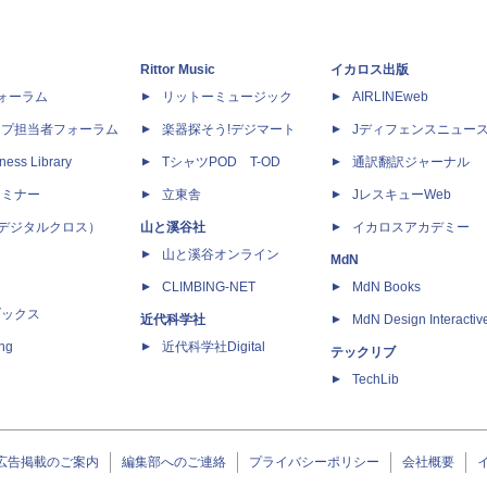
Rittor Music
イカロス出版
dフォーラム
リットーミュージック
AIRLINEweb
ップ担当者フォーラム
楽器探そう!デジマート
Jディフェンスニュー
ness Library
TシャツPOD T-OD
通訳翻訳ジャーナル
セミナー
立東舎
JレスキューWeb
 X（デジタルクロス）
山と溪谷社
イカロスアカデミー
山と溪谷オンライン
MdN
CLIMBING-NET
MdN Books
ブックス
近代科学社
MdN Design Interactiv
ing
近代科学社Digital
テックリブ
TechLib
広告掲載のご案内
編集部へのご連絡
プライバシーポリシー
会社概要