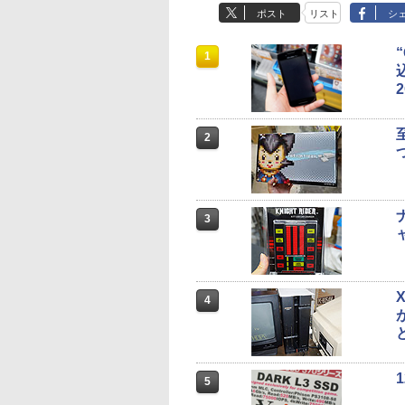
ポスト
リスト
シ
1
2
3
4
5