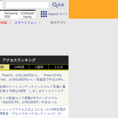
Impress サイト
全カテゴリ
原情報
スマートフォン
アクセスランキング
時間
24時間
1週間
1カ月
「Pixel 8」が42,300円から、「Pixel 10 Pro
Fold」が169,800円から！秋葉原で中古のPixel
シリーズがお買い得
令和のファミコンディスクシステム？安価に書
き換え可能なGB用「しましまディスクシステ
ム」
ライカ監修カメラ搭載の6.5インチスマホ
「AQUOS R9」が39,000円！中古セール
ショットグラスも入るようになったUSB充電式
燻製器「グルメスモークセレクション2」がサ
ンコーから