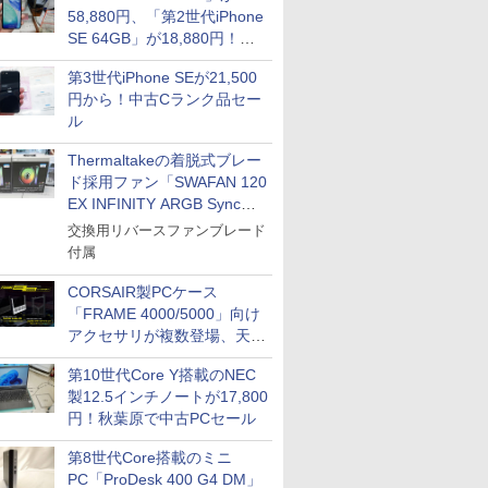
58,880円、「第2世代iPhone
SE 64GB」が18,880円！中
古Bランク品セール
第3世代iPhone SEが21,500
円から！中古Cランク品セー
ル
Thermaltakeの着脱式ブレー
ド採用ファン「SWAFAN 120
EX INFINITY ARGB Sync」
に単品パッケージ
交換用リバースファンブレード
付属
CORSAIR製PCケース
「FRAME 4000/5000」向け
アクセサリが複数登場、天然
木製パネルや背面コネクタ対
第10世代Core Y搭載のNEC
応トレイなど
製12.5インチノートが17,800
円！秋葉原で中古PCセール
第8世代Core搭載のミニ
PC「ProDesk 400 G4 DM」