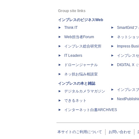
Group site links
インプレスのビジネスWeb
Think IT
SmartGri
Web担当者Forum
ネットショ
インプレス総合研究所
Impress Busi
IT Leaders
インプレス
ドローンジャーナル
DIGITAL
ネッ担お悩み相談室
インプレスの本と雑誌
インプレス
デジタルカメラマガジン
NextPublish
できるネット
インターネット白書ARCHIVES
本サイトのご利用について
お問い合わせ