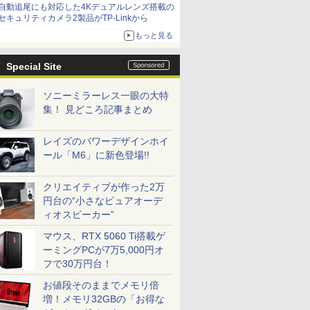
自動追尾にも対応した4Kデュアルレンズ搭載の
セキュリティカメラ2製品がTP-Linkから
もっと見る
Special Site
ソニーミラーレス一眼の大特
集！ 見どころ記事まとめ
レイズのパワーデザインホイ
ール「M6」に新色登場!!
クリエイティブが作った2万
円台の“小さなピュアオーデ
ィオスピーカー”
マウス、RTX 5060 Ti搭載ゲ
ーミングPCが7万5,000円オ
フで30万円台！
お値段そのままでメモリ倍
増！メモリ32GBの「お得な