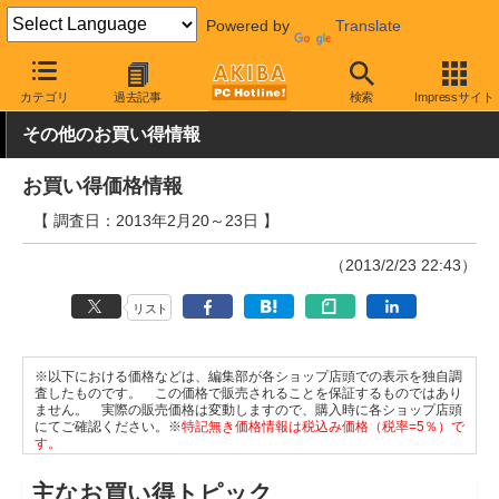
Powered by
Translate
AKIBA PC Hotline!
秋葉原情報
価格情報
特価情報
カテゴリ
過去記事
検索
Impressサイト
その他のお買い得情報
お買い得価格情報
【 調査日：2013年2月20～23日 】
（2013/2/23 22:43）
リスト
※以下における価格などは、編集部が各ショップ店頭での表示を独自調
査したものです。 この価格で販売されることを保証するものではあり
ません。 実際の販売価格は変動しますので、購入時に各ショップ店頭
にてご確認ください。※
特記無き価格情報は税込み価格（税率=5％）で
す。
主なお買い得トピック