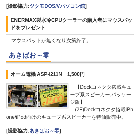
[撮影協力:
ツクモDOS/Vパソコン館
]
ENERMAX製水冷CPUクーラーの購入者にマウスパッ
ドをプレゼント
マウスパッドが無くなり次第終了。
あきばお～零
オーム電機 ASP-i211N 1,500円
【Dockコネクタ搭載キュ
ーブ系スピーカー,パッケー
ジ版】
(2F)Dockコネクタ搭載iPh
one/iPod向けのキューブ系スピーカーを特価販売中。
[撮影協力:
あきばお～零
]