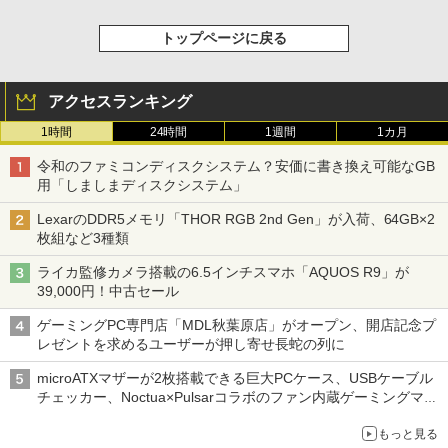
トップページに戻る
アクセスランキング
1時間
24時間
1週間
1カ月
令和のファミコンディスクシステム？安価に書き換え可能なGB
用「しましまディスクシステム」
LexarのDDR5メモリ「THOR RGB 2nd Gen」が入荷、64GB×2
枚組など3種類
ライカ監修カメラ搭載の6.5インチスマホ「AQUOS R9」が
39,000円！中古セール
ゲーミングPC専門店「MDL秋葉原店」がオープン、開店記念プ
レゼントを求めるユーザーが押し寄せ長蛇の列に
microATXマザーが2枚搭載できる巨大PCケース、USBケーブル
チェッカー、Noctua×Pulsarコラボのファン内蔵ゲーミングマウ
ス、キーボード配布に多数の人が殺到 ほか 秋葉原の気になるニ
もっと見る
ュース（8月3日～9日分）