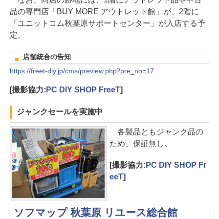
品の専門店「BUY MORE アウトレット館」が、2階に
「ユニットコム秋葉原サポートセンター」が入店する予
定。
店舗統合の告知
https://freet-diy.jp/cms/preview.php?pre_no=17
[撮影協力:
PC DIY SHOP FreeT
]
ジャンクセールを実施中
各製品ともジャンク品の
ため、保証無し。
[撮影協力:
PC DIY SHOP Fr
eeT
]
ソフマップ 秋葉原 リユース総合館