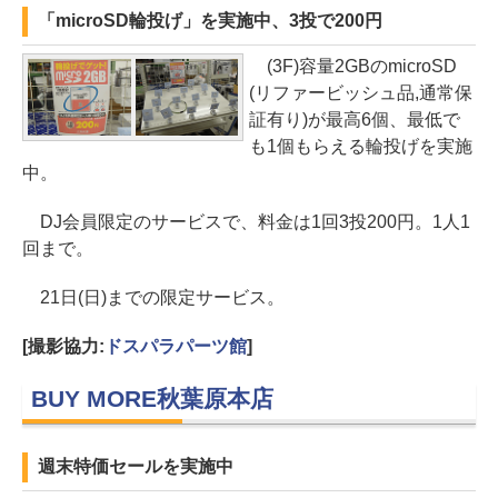
「microSD輪投げ」を実施中、3投で200円
(3F)容量2GBのmicroSD
(リファービッシュ品,通常保
証有り)が最高6個、最低で
も1個もらえる輪投げを実施
中。
DJ会員限定のサービスで、料金は1回3投200円。1人1
回まで。
21日(日)までの限定サービス。
[撮影協力:
ドスパラパーツ館
]
BUY MORE秋葉原本店
週末特価セールを実施中