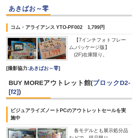
あきばお～零
コム・アライアンス YTO-PF002 1,799円
【7インチフォトフレー
ム,パッケージ版】
(2F)在庫限り。
[撮影協力:
あきばお～零
]
BUY MOREアウトレット館(
ブロックD2-
[f2]
)
ビジュアライズノートPCのアウトレットセールを実
施中
各モデルとも展示処分品
などで、現品限り。