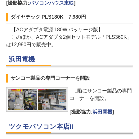
[撮影協力:
パソコンハウス東映
]
ダイヤテック PLS180K 7,980円
【ACアダプタ電源,180W,パッケージ版】
このほか、ACアダプタ2個セットモデル「PLS360K」
は12,980円で販売中。
浜田電機
サンコー製品の専門コーナーを開設
1階にサンコー製品の専門
コーナーを開設。
[撮影協力:
浜田電機
]
ツクモパソコン本店II