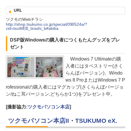
URL
ツクモのWebチラシ
http://shop.tsukumo.co.jp/special/090524a/?
cid=tsuWEB_tirashi_b#akiba
DSP版Windowsの購入者につくもたんグッズをプレ
ゼント
Windows 7 Ultimateの購
入者にはタペストリー(さく
らんぼバージョン)、Windo
ws 8 ProまたはWindows 7 P
rofessionalの購入者にはマグカップ(さくらんぼバージョ
ン/ねこ耳バージョン,どちらか1つ)をプレゼント中。
[撮影協力:
ツクモパソコン本店
]
ツクモパソコン本店II
・
TSUKUMO eX.