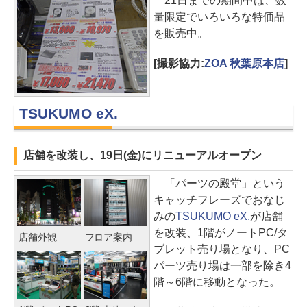
21日までの期間中は、数
量限定でいろいろな特価品
を販売中。
[撮影協力:
ZOA 秋葉原本店
]
TSUKUMO eX.
店舗を改装し、19日(金)にリニューアルオープン
「パーツの殿堂」という
キャッチフレーズでおなじ
みの
TSUKUMO eX.
が店舗
を改装、1階がノートPC/タ
店舗外観
フロア案内
ブレット売り場となり、PC
パーツ売り場は一部を除き4
階～6階に移動となった。