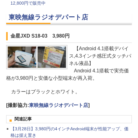
12,800円で販売中
東映無線ラジオデパート店
金星JXD S18-03 3,980円
【Android 4.1搭載デバイ
ス,4.3インチ感圧式タッチパ
ネル液晶】
Android 4.1搭載で実売価
格が3,980円と安価な小型端末が再入荷。
カラーはブラックとホワイト。
[撮影協力:
東映無線ラジオデパート店
]
関連記事
【3月28日】3,980円の4インチAndroid端末が性能アップ、価
格は据え置き