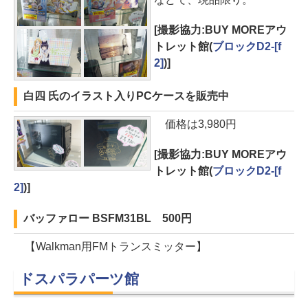
[撮影協力:BUY MOREアウ
トレット館(
ブロックD2-[f
2]
)]
白四 氏のイラスト入りPCケースを販売中
価格は3,980円
[撮影協力:BUY MOREアウ
トレット館(
ブロックD2-[f
2]
)]
バッファロー BSFM31BL 500円
【Walkman用FMトランスミッター】
ドスパラパーツ館