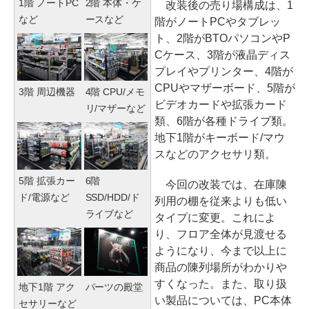
1階 ノートPC
2階 本体・ケ
改装後の売り場構成は、1
など
ースなど
階がノートPCやタブレッ
ト、2階がBTOパソコンやP
Cケース、3階が液晶ディス
プレイやプリンター、4階が
CPUやマザーボード、5階が
3階 周辺機器
4階 CPU/メモ
ビデオカードや拡張カード
リ/マザーなど
類、6階が各種ドライブ類。
地下1階がキーボード/マウ
スなどのアクセサリ類。
5階 拡張カー
6階
今回の改装では、在庫陳
ド/電源など
SSD/HDD/ド
列用の棚を従来よりも低い
ライブなど
タイプに変更。これによ
り、フロア全体が見渡せる
ようになり、今まで以上に
商品の陳列場所がわかりや
すくなった。また、取り扱
地下1階 アク
パーツの殿堂
い製品については、PC本体
セサリーなど