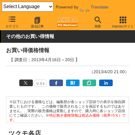
Powered by
Translate
AKIBA PC Hotline!
秋葉原情報
価格情報
特価情報
カテゴリ
過去記事
検索
Impressサイト
その他のお買い得情報
お買い得価格情報
【 調査日：2013年4月16日～20日 】
（2013/4/20 21:00）
リスト
※以下における価格などは、編集部が各ショップ店頭での表示を独自調
査したものです。 この価格で販売されることを保証するものではあり
ません。 実際の販売価格は変動しますので、購入時に各ショップ店頭
にてご確認ください。※
特記無き価格情報は税込み価格（税率=5％）で
す。
ツクモ各店