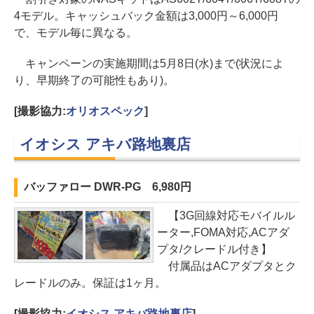
4モデル。キャッシュバック金額は3,000円～6,000円
で、モデル毎に異なる。
キャンペーンの実施期間は5月8日(水)まで(状況によ
り、早期終了の可能性もあり)。
[撮影協力:
オリオスペック
]
イオシス アキバ路地裏店
バッファロー DWR-PG 6,980円
【3G回線対応モバイルル
ーター,FOMA対応,ACアダ
プタ/クレードル付き】
付属品はACアダプタとク
レードルのみ。保証は1ヶ月。
[撮影協力:
イオシス アキバ路地裏店
]