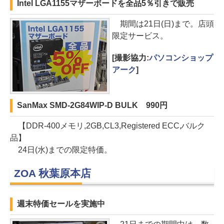
Intel LGA1155マザーボードを全品5％引きで販売
期間は21日(日)まで。店頭
限定サービス。
[撮影協力:
パソコンショップ
アーク
]
SanMax SMD-2G84WIP-D BULK 990円
【DDR-400メモリ,2GB,CL3,Registered ECC,バルク
品】
24日(水)までの限定特価。
ZOA 秋葉原本店
週末特価セールを実施中