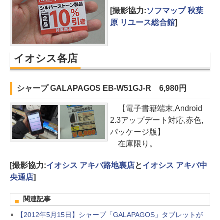
[撮影協力:
ソフマップ 秋葉
原 リユース総合館
]
イオシス各店
シャープ GALAPAGOS EB-W51GJ-R 6,980円
【電子書籍端末,Android
2.3アップデート対応,赤色,
パッケージ版】
在庫限り。
[撮影協力:
イオシス アキバ路地裏店
と
イオシス アキバ中
央通店
]
関連記事
【2012年5月15日】シャープ「GALAPAGOS」タブレットが