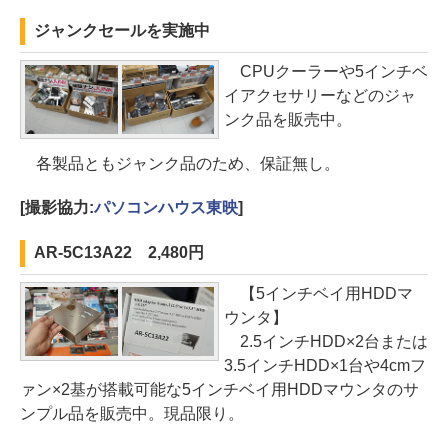
ジャンクセールを実施中
CPUクーラーや5インチベ
イアクセサリーなどのジャ
ンク品を販売中。
各製品ともジャンク品のため、保証無し。
[撮影協力:
パソコンハウス東映
]
AR-5C13A22 2,480円
【5インチベイ用HDDマ
ウンタ】
2.5インチHDD×2台または
3.5インチHDD×1台や4cmフ
ァン×2基が搭載可能な5インチベイ用HDDマウンタのサ
ンプル品を販売中。現品限り。