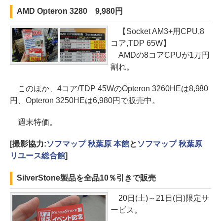
AMD Opteron 3280 9,980円
【Socket AM3+用CPU,8
コア,TDP 65W】
AMDの8コアCPUが1万円
割れ。
このほか、4コア/TDP 45WのOpteron 3260HEは8,980
円、Opteron 3250HEは6,980円で販売中。
週末特価。
[撮影協力:
ソフマップ 秋葉原 本館
と
ソフマップ 秋葉原
リユース総合館
]
SilverStone製品を全品10％引きで販売
20日(土)～21日(日)限定サ
ービス。