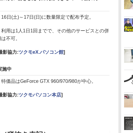
16日(土)～17日(日)に数量限定で配布予定。
利用は1人1日1回までで、その他のサービスとの併
用は不可。
[撮影協力:
ツクモeX.パソコン館
]
実施中
価品はGeForce GTX 960/970/980が中心。
[撮影協力:
ツクモパソコン本店
]