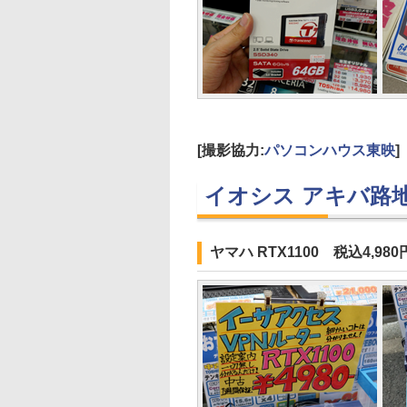
[撮影協力:
パソコンハウス東映
]
イオシス アキバ路
ヤマハ RTX1100 税込4,980