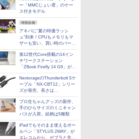
ー「MMCじょい君」のケー
ス付きモデル
特別企画
アキバに“夏の特価ラッシ
ュ”到来！CPUもメモリもマ
ザーも安い、買い時のパーツ
は？【8月7日(金)22時配信】
第12世代Core搭載の14イン
チワークステーション
「ZBook Firefly 14 G9」が
79,800円！秋葉原で中古PC
NextorageのThunderbolt 5ケ
セール
ーブル「NX-CBT12」シリー
ズが発売、長さは
30cm/50cm/1mの3種類
プロ生ちゃんグッズの新作、
手のひらサイズのミニキャン
バスが入荷。絵柄は5種類
iPadでもそのまま使えるボー
ルペン「STYLUS 2WAY」が
エレコムから、ゼブラと共同