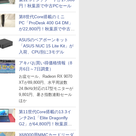
円！秋葉原で中古PCセール
第8世代Core搭載のミニ
PC「ProDesk 400 G4 DM」
が22,800円！秋葉原で中古
PCセール
ASUSのベアボーンキット
「ASUS NUC 15 Lite Kit」が
入荷、CPU別に3モデル
アキバお買い得価格情報（8
月6日～7日調査）
お盆セール、Radeon RX 9070
XTが89,800円、水平周波数
24.8kHz対応の17型モニターが
9,801円、暑さ指数連動セール
ほか
第11世代Core搭載の13.3イ
ンチ2in1「Elite Dragonfly
G2」が64,800円！秋葉原で
中古PCセール
X68000用MMCカードリーダ