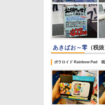
あきばお～零
（税抜
ポラロイド Rainbow Pad 税