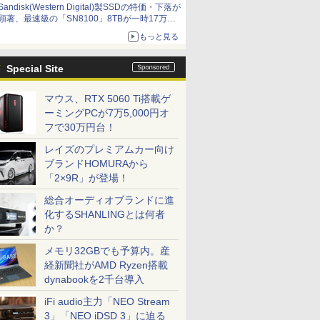
Sandisk(Western Digital)製SSDの特価・下落が
顕著、最速級の「SN8100」8TBが一時17万円
割れ [8月前半のSSD価格]
もっと見る
Special Site
マウス、RTX 5060 Ti搭載ゲ
ーミングPCが7万5,000円オ
フで30万円台！
レイズのプレミアムカー向け
ブランドHOMURAから
「2×9R」が登場！
総合オーディオブランドに進
化するSHANLINGとは何者
か？
メモリ32GBでも予算内。産
経新聞社がAMD Ryzen搭載
dynabookを2千台導入
iFi audio主力「NEO Stream
3」「NEO iDSD 3」に迫る