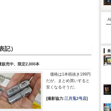
A
表記）
最
売中、限定2,000本
価格は1本税抜き199円
だが、まとめ買いすると
安くなるそうだ。
[撮影協力:
三月兎2号店
]