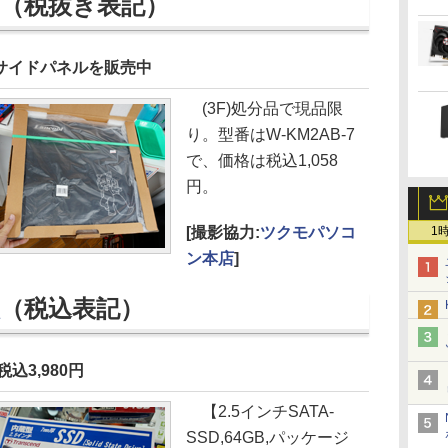
（税抜き表記）
たサイドパネルを販売中
(3F)処分品で現品限
り。型番はW-KM2AB-7
で、価格は税込1,058
円。
[撮影協力:
ツクモパソコ
1
ン本店
]
（税込表記）
 税込3,980円
【2.5インチSATA-
SSD,64GB,パッケージ