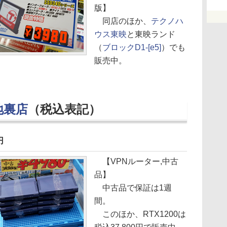
版】
同店のほか、
テクノハ
ウス東映
と東映ランド
（
ブロックD1-[e5]
）でも
販売中。
地裏店
（税込表記）
円
【VPNルーター,中古
品】
中古品で保証は1週
間。
このほか、RTX1200は