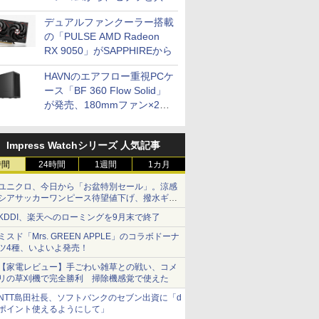
開発
デュアルファンクーラー搭載
の「PULSE AMD Radeon
RX 9050」がSAPPHIREから
HAVNのエアフロー重視PCケ
ース「BF 360 Flow Solid」
が発売、180mmファン×2搭
載
Impress Watchシリーズ 人気記事
時間
24時間
1週間
1カ月
ユニクロ、今日から「お盆特別セール」。涼感
シアサッカーワンピース待望値下げ、撥水ギア
ショーツは1990円に
KDDI、楽天へのローミングを9月末で終了
ミスド「Mrs. GREEN APPLE」のコラボドーナ
ツ4種、いよいよ発売！
【家電レビュー】手ごわい雑草との戦い、コメ
リの草刈機で完全勝利 掃除機感覚で使えた
NTT島田社長、ソフトバンクのセブン出資に「d
ポイント使えるようにして」