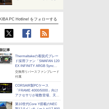
KIBA PC Hotline! をフォローする
新記事
Thermaltakeの着脱式ブレー
ド採用ファン「SWAFAN 120
EX INFINITY ARGB Sync」
に単品パッケージ
交換用リバースファンブレード
付属
CORSAIR製PCケース
「FRAME 4000/5000」向け
アクセサリが複数登場、天然
木製パネルや背面コネクタ対
第10世代Core Y搭載のNEC
応トレイなど
製12.5インチノートが17,800