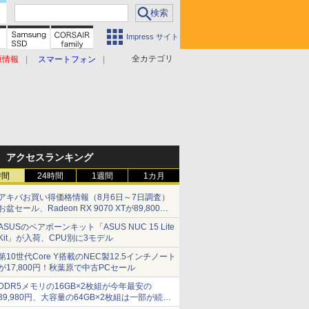
Impress サイト
全カテゴリ
原情報
スマートフォン
アクセスランキング
時間
24時間
1週間
1カ月
アキバお買い得価格情報（8月6日～7日調査）
お盆セール、Radeon RX 9070 XTが89,800
円、水平周波数24.8kHz対応の17型モニターが
ASUSのベアボーンキット「ASUS NUC 15 Lite
9,801円、暑さ指数連動セール ほか
Kit」が入荷、CPU別に3モデル
第10世代Core Y搭載のNEC製12.5インチノート
が17,800円！秋葉原で中古PCセール
DDR5メモリの16GB×2枚組が今年最安の
39,980円、大容量の64GB×2枚組は一部が続騰
[8月前半のメモリ価格]