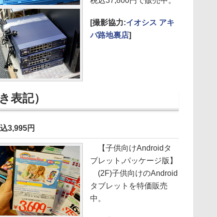
税込37,800円で販売中。
[撮影協力:
イオシス アキ
バ路地裏店
]
き表記）
込3,995円
【子供向けAndroidタ
ブレット,パッケージ版】
(2F)子供向けのAndroid
タブレットを特価販売
中。