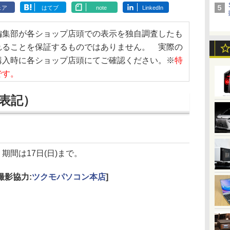
ェア
はてブ
note
LinkedIn
編集部が各ショップ店頭での表示を独自調査したも
れることを保証するものではありません。 実際の
購入時に各ショップ店頭にてご確認ください。※
特
です。
表記）
期間は17日(日)まで。
[撮影協力:
ツクモパソコン本店
]