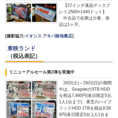
【27インチ液晶ディスプ
レイ,2560×1440ドット】
中古品で在庫は少量。保
証は1ヶ月。
[撮影協力:
イオシス アキバ路地裏店
]
東映ランド
（税込表記）
リニューアルセール第2弾を実施中
28日(土)～29日(日)の期間
中は、Seagateの3TB HDD
を税込7,980円(各日限定5台,
1人1台まで)、東芝のハイブ
リッドHDD 1TBを税込8,58
0円(各日限定5台,1人1台ま