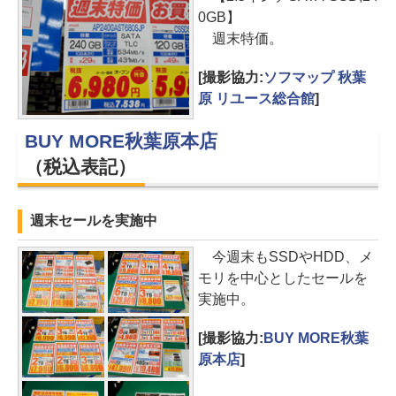
0GB】
週末特価。
[撮影協力:
ソフマップ 秋葉
原 リユース総合館
]
BUY MORE秋葉原本店
（税込表記）
週末セールを実施中
今週末もSSDやHDD、メ
モリを中心としたセールを
実施中。
[撮影協力:
BUY MORE秋葉
原本店
]