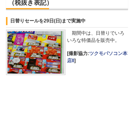
（税抜き表記）
日替りセールを29日(日)まで実施中
期間中は、日替りでいろ
いろな特価品を販売中。
[撮影協力:
ツクモパソコン本
店II
]