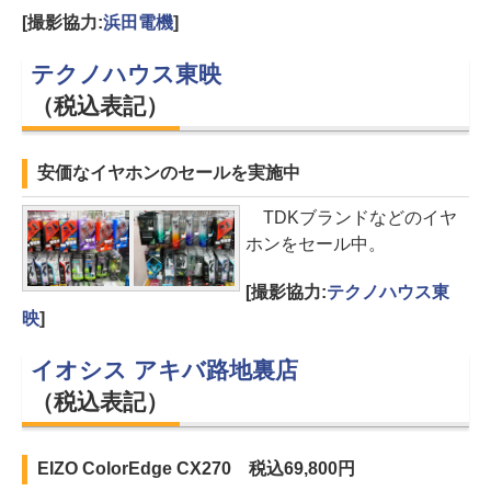
[撮影協力:
浜田電機
]
テクノハウス東映
（税込表記）
安価なイヤホンのセールを実施中
TDKブランドなどのイヤ
ホンをセール中。
[撮影協力:
テクノハウス東
映
]
イオシス アキバ路地裏店
（税込表記）
EIZO ColorEdge CX270 税込69,800円