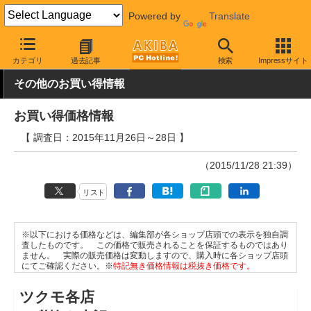
Powered by
Translate
AKIBA PC Hotline!
秋葉原情報
価格情報
特価情報
カテゴリ
過去記事
検索
Impressサイト
その他のお買い得情報
お買い得価格情報
【 調査日：2015年11月26日～28日 】
（2015/11/28 21:39）
リスト
※以下における価格などは、編集部が各ショップ店頭での表示を独自調
査したものです。 この価格で販売されることを保証するものではあり
ません。 実際の販売価格は変動しますので、購入時に各ショップ店頭
にてご確認ください。※
特記無き価格情報は税抜き価格です。
ツクモ各店