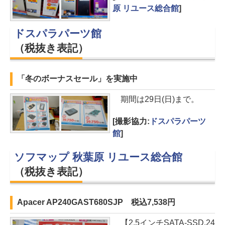
原 リユース総合館
]
ドスパラパーツ館
（税抜き表記）
「冬のボーナスセール」を実施中
期間は29日(日)まで。
[撮影協力:
ドスパラパーツ
館
]
ソフマップ 秋葉原 リユース総合館
（税抜き表記）
Apacer AP240GAST680SJP 税込7,538円
【2.5インチSATA-SSD,24