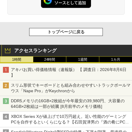
トップページに戻る
アクセスランキング
1時間
24時間
1週間
1カ月
アキバお買い得価格情報（速報版） 【 調査日：2026年8月6日
】
スリム形状でキーボードとも組み合わせやすいトラックボールマ
ウス「Nape Pro」がKeychronから
DDR5メモリの16GB×2枚組が今年最安の39,980円、大容量の
64GB×2枚組は一部が続騰 [8月前半のメモリ価格]
XBOX Series Xが値上げで10万円超え。近い性能のゲーミング
PCを自作するといくらになる？【石田賀津男の『酒の肴にPCゲ
ーム』】