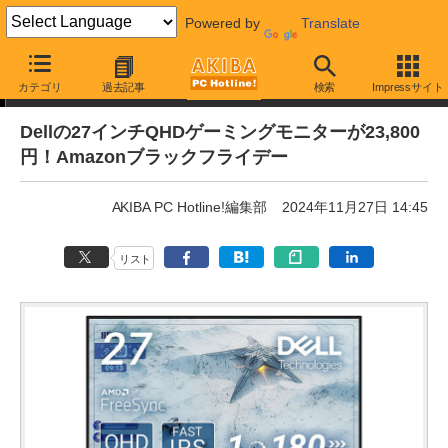
Powered by
Translate
通販セール
カテゴリ
過去記事
検索
Impressサイト
Dellの27インチQHDゲーミングモニターが23,800
円！Amazonブラックフライデー
AKIBA PC Hotline!編集部
2024年11月27日 14:45
リスト