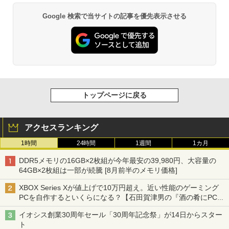
Google 検索で当サイトの記事を優先表示させる
トップページに戻る
アクセスランキング
1時間
24時間
1週間
1カ月
DDR5メモリの16GB×2枚組が今年最安の39,980円、大容量の
64GB×2枚組は一部が続騰 [8月前半のメモリ価格]
XBOX Series Xが値上げで10万円超え。近い性能のゲーミング
PCを自作するといくらになる？【石田賀津男の『酒の肴にPCゲ
ーム』】
イオシス創業30周年セール「30周年記念祭」が14日からスター
ト