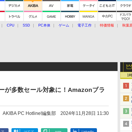
CPU
SSD
PC本体
ゲーム
電子工作
特価情報
秋葉
グルメ
イベント
価格動向
1
ーが多数セール対象に！Amazonブラ
AKIBA PC Hotline!編集部
2024年11月28日 11:30
ェア
はてブ
note
LinkedIn