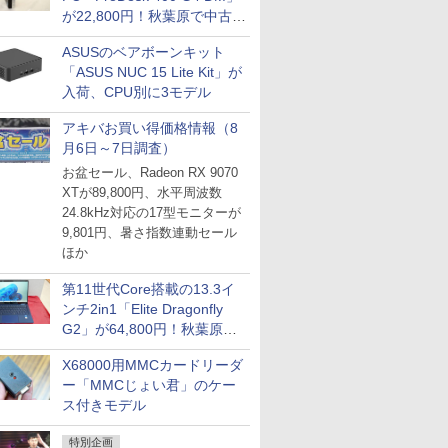
が22,800円！秋葉原で中古
PCセール
ASUSのベアボーンキット
「ASUS NUC 15 Lite Kit」が
入荷、CPU別に3モデル
アキバお買い得価格情報（8
月6日～7日調査）
お盆セール、Radeon RX 9070
XTが89,800円、水平周波数
24.8kHz対応の17型モニターが
9,801円、暑さ指数連動セール
ほか
第11世代Core搭載の13.3イ
ンチ2in1「Elite Dragonfly
G2」が64,800円！秋葉原で
中古PCセール
X68000用MMCカードリーダ
ー「MMCじょい君」のケー
ス付きモデル
特別企画