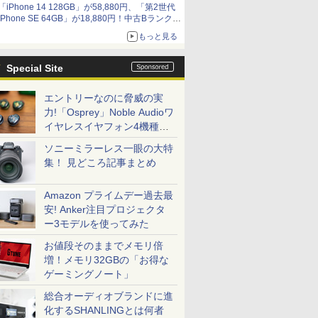
「iPhone 14 128GB」が58,880円、「第2世代
iPhone SE 64GB」が18,880円！中古Bランク品
セール
もっと見る
Special Site
エントリーなのに脅威の実
力!「Osprey」Noble Audioワ
イヤレスイヤフォン4機種を
一気に聴く
ソニーミラーレス一眼の大特
集！ 見どころ記事まとめ
Amazon プライムデー過去最
安! Anker注目プロジェクタ
ー3モデルを使ってみた
お値段そのままでメモリ倍
増！メモリ32GBの「お得な
ゲーミングノート」
総合オーディオブランドに進
化するSHANLINGとは何者