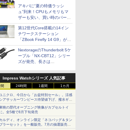
アキバに“夏の特価ラッシ
ュ”到来！CPUもメモリもマ
ザーも安い、買い時のパーツ
は？【8月7日(金)22時配信】
第12世代Core搭載の14イン
チワークステーション
「ZBook Firefly 14 G9」が
79,800円！秋葉原で中古PC
NextorageのThunderbolt 5ケ
セール
ーブル「NX-CBT12」シリー
ズが発売、長さは
30cm/50cm/1mの3種類
Impress Watchシリーズ 人気記事
時間
24時間
1週間
1カ月
ユニクロ、今日から「お盆特別セール」。涼感
シアサッカーワンピース待望値下げ、撥水ギア
ショーツは1990円に
東映の歴代オープニング映像がカプセルトイ
に。全5種で8月下旬発売
カルディ、オンライン限定「ネコバッグ＆タン
ブラーセット」を一般販売。7月の抽選販売の
当選無効分