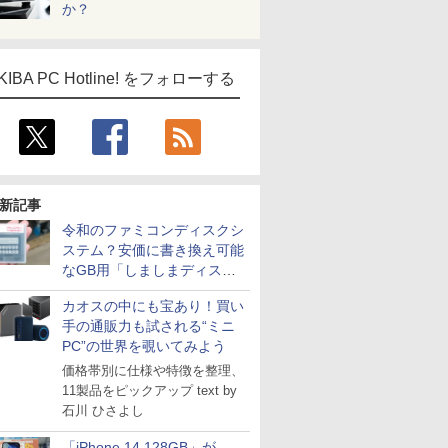
か？
KIBA PC Hotline! をフォローする
新記事
令和のファミコンディスクシ
ステム？安価に書き換え可能
なGB用「しましまディスク
システム」
カオスの中にも宝あり！買い
手の通販力も試される“ミニ
PC”の世界を覗いてみよう
価格帯別に仕様や特徴を整理、
11製品をピックアップ text by
石川 ひさよし
「iPhone 14 128GB」が