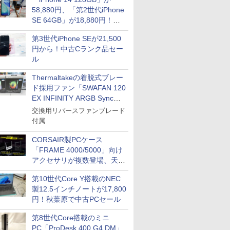
58,880円、「第2世代iPhone
SE 64GB」が18,880円！中
古Bランク品セール
第3世代iPhone SEが21,500
円から！中古Cランク品セー
ル
Thermaltakeの着脱式ブレー
ド採用ファン「SWAFAN 120
EX INFINITY ARGB Sync」
に単品パッケージ
交換用リバースファンブレード
付属
CORSAIR製PCケース
「FRAME 4000/5000」向け
アクセサリが複数登場、天然
木製パネルや背面コネクタ対
第10世代Core Y搭載のNEC
応トレイなど
製12.5インチノートが17,800
円！秋葉原で中古PCセール
第8世代Core搭載のミニ
PC「ProDesk 400 G4 DM」