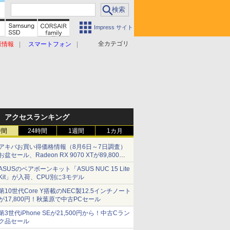
Impress サイト
全カテゴリ
原情報
スマートフォン
アクセスランキング
時間
24時間
1週間
1カ月
アキバお買い得価格情報（8月6日～7日調査）
お盆セール、Radeon RX 9070 XTが89,800
円、水平周波数24.8kHz対応の17型モニターが
ASUSのベアボーンキット「ASUS NUC 15 Lite
9,801円、暑さ指数連動セール ほか
Kit」が入荷、CPU別に3モデル
第10世代Core Y搭載のNEC製12.5インチノート
が17,800円！秋葉原で中古PCセール
第3世代iPhone SEが21,500円から！中古Cラン
ク品セール