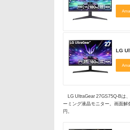
LG Ul
LG UltraGear 27GS75
ーミング液晶モニター。画面解像度は
円。