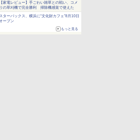
【家電レビュー】手ごわい雑草との戦い、コメ
リの草刈機で完全勝利 掃除機感覚で使えた
スターバックス、横浜に“文化財カフェ”8月10日
オープン
もっと見る