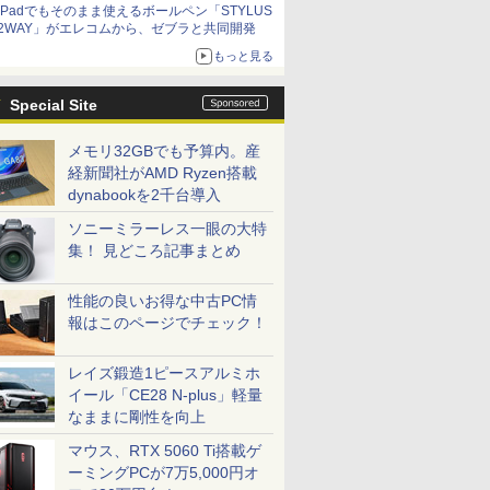
iPadでもそのまま使えるボールペン「STYLUS
2WAY」がエレコムから、ゼブラと共同開発
もっと見る
Special Site
メモリ32GBでも予算内。産
経新聞社がAMD Ryzen搭載
dynabookを2千台導入
ソニーミラーレス一眼の大特
集！ 見どころ記事まとめ
性能の良いお得な中古PC情
報はこのページでチェック！
レイズ鍛造1ピースアルミホ
イール「CE28 N-plus」軽量
なままに剛性を向上
マウス、RTX 5060 Ti搭載ゲ
ーミングPCが7万5,000円オ