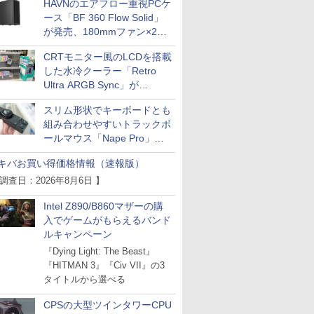
HAVNのエアフロー重視PCケ
ース「BF 360 Flow Solid」
が発売、180mmファン×2搭
載
CRTモニター風のLCDを搭載
した水冷クーラー「Retro
Ultra ARGB Sync」が
Thermaltakeから
スリム形状でキーボードとも
組み合わせやすいトラックボ
ールマウス「Nape Pro」が
Keychronから
キバお買い得価格情報（速報版）
 調査日：2026年8月6日 】
Intel Z890/B860マザーの購
入でゲームがもらえるバンド
ルキャンペーン
『Dying Light: The Beast』
『HITMAN 3』『Civ VII』の3
タイトルから選べる
CPSの大型ツインタワーCPU