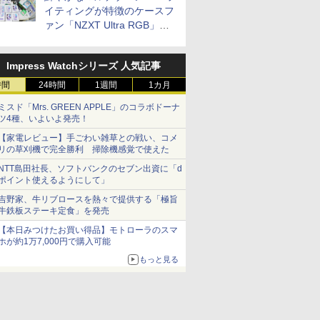
イティングが特徴のケースフ
ァン「NZXT Ultra RGB」が
発売、計8製品
Impress Watchシリーズ 人気記事
時間
24時間
1週間
1カ月
ミスド「Mrs. GREEN APPLE」のコラボドーナ
ツ4種、いよいよ発売！
【家電レビュー】手ごわい雑草との戦い、コメ
リの草刈機で完全勝利 掃除機感覚で使えた
NTT島田社長、ソフトバンクのセブン出資に「d
ポイント使えるようにして」
吉野家、牛リブロースを熱々で提供する「極旨
牛鉄板ステーキ定食」を発売
【本日みつけたお買い得品】モトローラのスマ
ホが約1万7,000円で購入可能
もっと見る