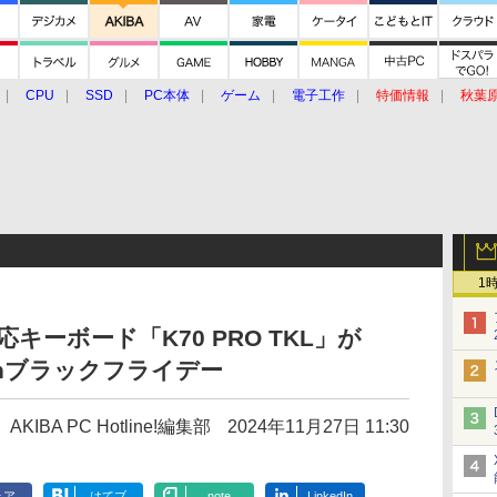
CPU
SSD
PC本体
ゲーム
電子工作
特価情報
秋葉
グルメ
イベント
価格動向
1
応キーボード「K70 PRO TKL」が
zonブラックフライデー
AKIBA PC Hotline!編集部
2024年11月27日 11:30
ェア
はてブ
note
LinkedIn