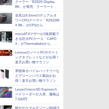
クーラー「RZ820 Display
BK」が発売、クーラートッ
プに5インチ液晶搭載
全高118.5mmのデュアルタ
ワーCPUクーラー「RZ620M
X BK」がCPSから
microATXマザーが2枚搭載で
きる巨大PCケース「CAPO
X」がThermaltakeから、カ
ラーは2色
LenovoのノートPCやゲーミ
ングタブレットなどがお得！
楽天お買い物マラソン
準固体モバイルバッテリーな
どグリーンハウス製品がお
得！楽天お買い物マラソン
LexarのmicroSD Expressカ
ードリーダーが入荷、価格は
7,500円
鮮やかなマルチゾーンRGBラ