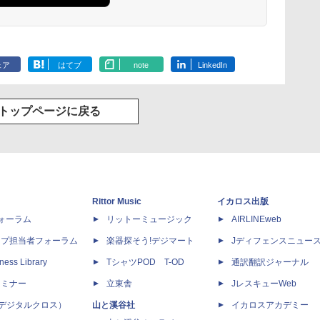
ェア
はてブ
note
LinkedIn
トップページに戻る
Rittor Music
イカロス出版
dフォーラム
リットーミュージック
AIRLINEweb
ップ担当者フォーラム
楽器探そう!デジマート
Jディフェンスニュー
ness Library
TシャツPOD T-OD
通訳翻訳ジャーナル
セミナー
立東舎
JレスキューWeb
 X（デジタルクロス）
山と溪谷社
イカロスアカデミー