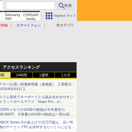
Impress サイト
全カテゴリ
原情報
スマートフォン
アクセスランキング
時間
24時間
1週間
1カ月
アキバお買い得価格情報（速報版） 【 調査日：
2026年8月6日 】
スリム形状でキーボードとも組み合わせやすい
トラックボールマウス「Nape Pro」が
Keychronから
DDR5メモリの16GB×2枚組が今年最安の
39,980円、大容量の64GB×2枚組は一部が続騰
[8月前半のメモリ価格]
XBOX Series Xが値上げで10万円超え。近い性
能のゲーミングPCを自作するといくらになる？
【石田賀津男の『酒の肴にPCゲーム』】