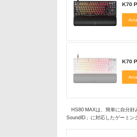
K70 
K70 
HS80 MAXは、簡単に自分好み
SoundID」に対応したゲーミン