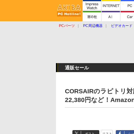
PCパーツ
PC周辺機器
ビデオカード
タブレット
おもしろグッズ
ショップ
通販セール
CORSAIRのラピトリ対
22,380円など！Ama
ポスト
リスト
シ