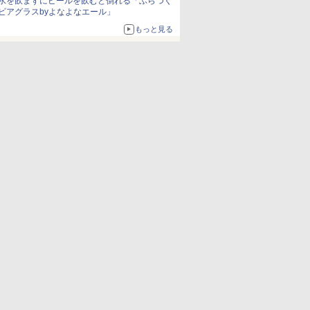
水を飲まずにビールを飲むと倒れる「ふらつく
ビアグラスbyよなよなエール」
もっと見る