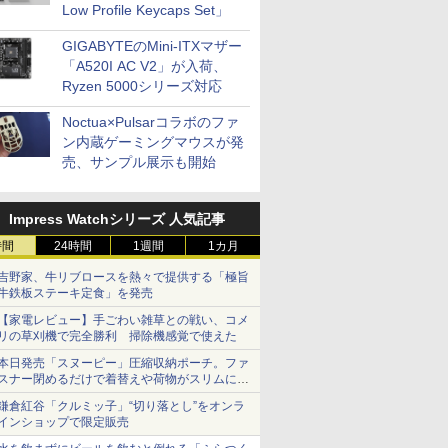
Low Profile Keycaps Set」
GIGABYTEのMini-ITXマザー
「A520I AC V2」が入荷、
Ryzen 5000シリーズ対応
Noctua×Pulsarコラボのファ
ン内蔵ゲーミングマウスが発
売、サンプル展示も開始
Impress Watchシリーズ 人気記事
時間
24時間
1週間
1カ月
吉野家、牛リブロースを熱々で提供する「極旨
牛鉄板ステーキ定食」を発売
【家電レビュー】手ごわい雑草との戦い、コメ
リの草刈機で完全勝利 掃除機感覚で使えた
本日発売「スヌーピー」圧縮収納ポーチ。ファ
スナー閉めるだけで着替えや荷物がスリムにま
とまる
鎌倉紅谷「クルミッ子」“切り落とし”をオンラ
インショップで限定販売