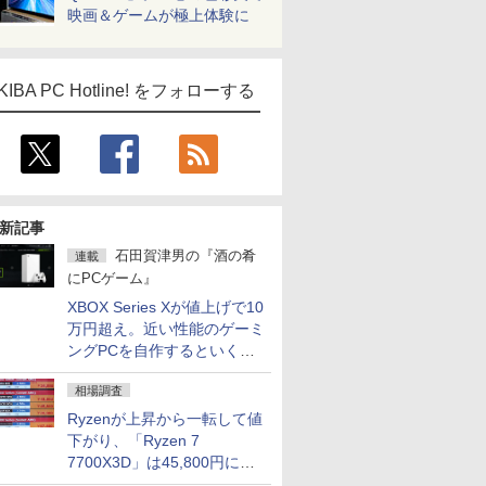
映画＆ゲームが極上体験に
KIBA PC Hotline! をフォローする
新記事
石田賀津男の『酒の肴
連載
にPCゲーム』
XBOX Series Xが値上げで10
万円超え。近い性能のゲーミ
ングPCを自作するといくら
になる？
相場調査
Ryzenが上昇から一転して値
下がり、「Ryzen 7
7700X3D」は45,800円に急
落し「Ryzen 7 7800X3D」