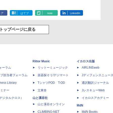
ェア
はてブ
note
LinkedIn
トップページに戻る
Rittor Music
イカロス出版
dフォーラム
リットーミュージック
AIRLINEweb
ップ担当者フォーラム
楽器探そう!デジマート
Jディフェンスニュー
ness Library
TシャツPOD T-OD
通訳翻訳ジャーナル
セミナー
立東舎
JレスキューWeb
 X（デジタルクロス）
山と溪谷社
イカロスアカデミー
山と溪谷オンライン
MdN
CLIMBING-NET
MdN Books