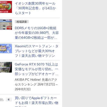
イオシス創業30周年セール
との価格逆転解消 [8月前半の
「30周年記念祭」が14日か
CPU価格]
らスタート
相場調査
DDR5メモリの16GB×2枚組
が今年最安の39,980円、大容
量の64GB×2枚組は一部が続
騰 [8月前半のメモリ価格]
Xiaomiのスマートフォン・タ
ブレットなどが最大30%オ
フ！楽天お買い物マラソン
GeForce RTX 5070 Ti以上は
安価なモデルが売り切れ。一
部ショップがビデオカードの
購入制限を実施したニュース
AKIBA PC Hotline! 先週のアク
が注目を集める
セスランキング 26年7月27日～
26年8月3日
買い回りでAppleギフトカー
ドもお得！楽天市場お買い物