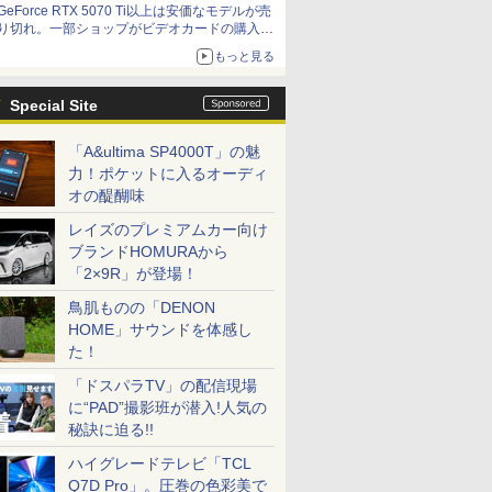
GeForce RTX 5070 Ti以上は安価なモデルが売
価格]
り切れ。一部ショップがビデオカードの購入制
限を実施したニュースが注目を集める AKIBA
もっと見る
PC Hotline! 先週のアクセスランキング 26年7月
27日～26年8月3日
Special Site
「A&ultima SP4000T」の魅
力！ポケットに入るオーディ
オの醍醐味
レイズのプレミアムカー向け
ブランドHOMURAから
「2×9R」が登場！
鳥肌ものの「DENON
HOME」サウンドを体感し
た！
「ドスパラTV」の配信現場
に“PAD”撮影班が潜入!人気の
秘訣に迫る!!
ハイグレードテレビ「TCL
Q7D Pro」。圧巻の色彩美で