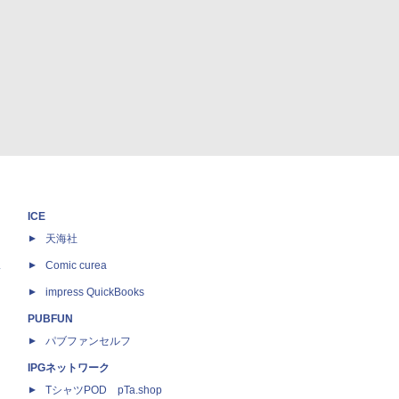
ICE
天海社
ス
Comic curea
impress QuickBooks
PUBFUN
パブファンセルフ
IPGネットワーク
TシャツPOD pTa.shop