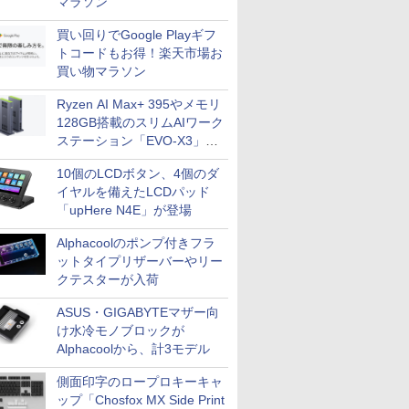
マラソン
買い回りでGoogle Playギフ
トコードもお得！楽天市場お
買い物マラソン
Ryzen AI Max+ 395やメモリ
128GB搭載のスリムAIワーク
ステーション「EVO-X3」が
GMKtecから
10個のLCDボタン、4個のダ
イヤルを備えたLCDパッド
「upHere N4E」が登場
Alphacoolのポンプ付きフラ
ットタイプリザーバーやリー
クテスターが入荷
ASUS・GIGABYTEマザー向
け水冷モノブロックが
Alphacoolから、計3モデル
側面印字のロープロキーキャ
ップ「Chosfox MX Side Print