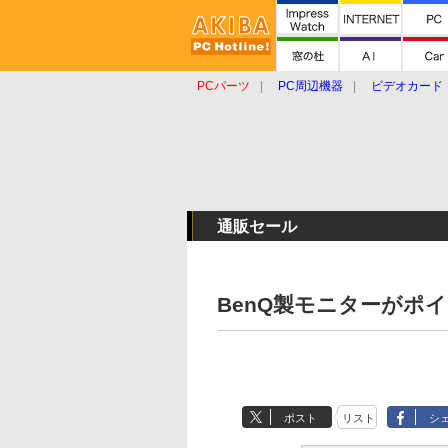
PCパーツ
PC周辺機器
ビデオカード
タブレット
おもしろグッズ
ショップ
通販セール
BenQ製モニターがポ
ポスト
リスト
シ