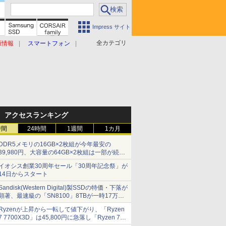
Impress サイト
全カテゴリ
原情報
スマートフォン
アクセスランキング
時間
24時間
1週間
1カ月
DDR5メモリの16GB×2枚組が今年最安の
39,980円、大容量の64GB×2枚組は一部が続騰
[8月前半のメモリ価格]
イオシス創業30周年セール「30周年記念祭」が
14日からスタート
Sandisk(Western Digital)製SSDの特価・下落が
顕著、最速級の「SN8100」8TBが一時17万円
割れ [8月前半のSSD価格]
Ryzenが上昇から一転して値下がり、「Ryzen
7 7700X3D」は45,800円に急落し「Ryzen 7
7800X3D」との価格逆転解消 [8月前半のCPU