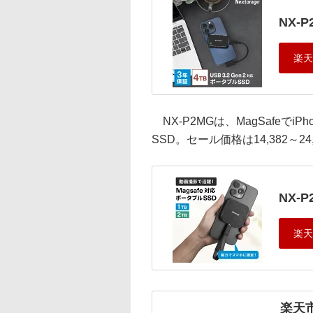
NX-P
NX-P2MGは、MagSafeでiP
SSD。セール価格は14,382～24
NX-P
楽天市