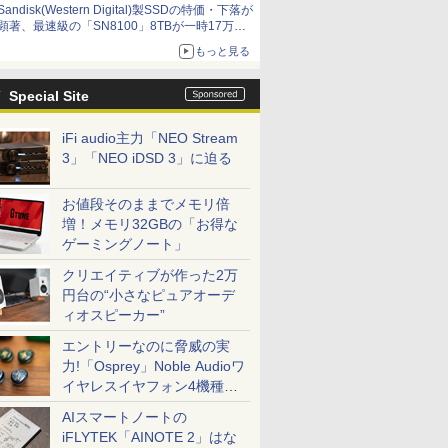
Sandisk(Western Digital)製SSDの特価・下落が
顕著、最速級の「SN8100」8TBが一時17万円
割れ [8月前半のSSD価格]
もっと見る
Special Site
iFi audio主力「NEO Stream
3」「NEO iDSD 3」に迫る
お値段そのままでメモリ倍
増！メモリ32GBの「お得な
ゲーミングノート」
クリエイティブが作った2万
円台の“小さなピュアオーデ
ィオスピーカー”
エントリーなのに脅威の実
力!「Osprey」Noble Audioワ
イヤレスイヤフォン4機種を
一気に聴く
AIスマートノートの
iFLYTEK「AINOTE 2」はな