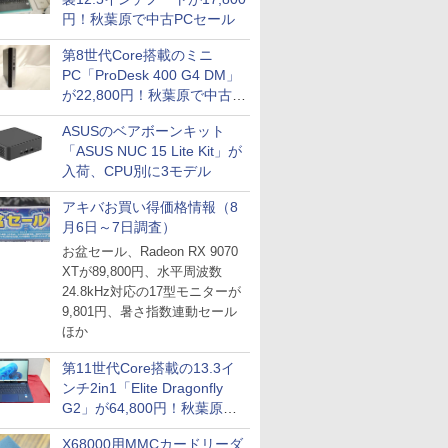
円！秋葉原で中古PCセール
第8世代Core搭載のミニ
PC「ProDesk 400 G4 DM」
が22,800円！秋葉原で中古
PCセール
ASUSのベアボーンキット
「ASUS NUC 15 Lite Kit」が
入荷、CPU別に3モデル
アキバお買い得価格情報（8
月6日～7日調査）
お盆セール、Radeon RX 9070
XTが89,800円、水平周波数
24.8kHz対応の17型モニターが
9,801円、暑さ指数連動セール
ほか
第11世代Core搭載の13.3イ
ンチ2in1「Elite Dragonfly
G2」が64,800円！秋葉原で
中古PCセール
X68000用MMCカードリーダ