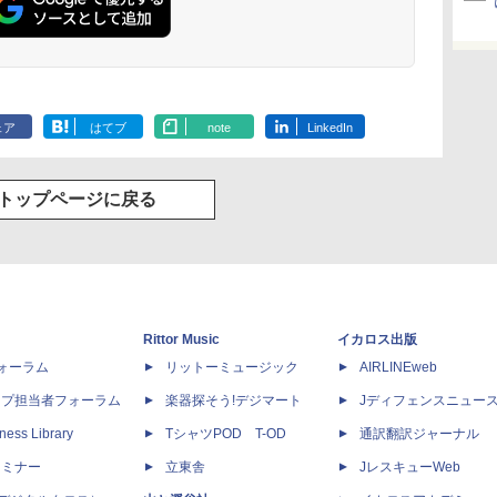
ェア
はてブ
note
LinkedIn
トップページに戻る
Rittor Music
イカロス出版
dフォーラム
リットーミュージック
AIRLINEweb
ップ担当者フォーラム
楽器探そう!デジマート
Jディフェンスニュー
ness Library
TシャツPOD T-OD
通訳翻訳ジャーナル
セミナー
立東舎
JレスキューWeb