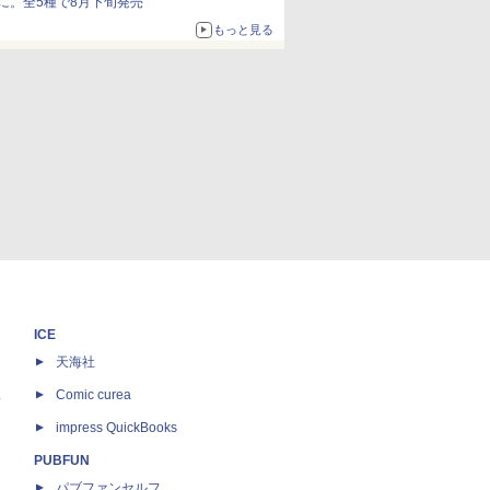
に。全5種で8月下旬発売
もっと見る
ICE
天海社
ス
Comic curea
impress QuickBooks
PUBFUN
パブファンセルフ