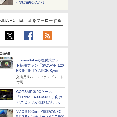
ぜ魅力的なのか？
KIBA PC Hotline! をフォローする
新記事
Thermaltakeの着脱式ブレー
ド採用ファン「SWAFAN 120
EX INFINITY ARGB Sync」
に単品パッケージ
交換用リバースファンブレード
付属
CORSAIR製PCケース
「FRAME 4000/5000」向け
アクセサリが複数登場、天然
木製パネルや背面コネクタ対
第10世代Core Y搭載のNEC
応トレイなど
製12.5インチノートが17,800