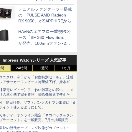
開発
デュアルファンクーラー搭載
の「PULSE AMD Radeon
RX 9050」がSAPPHIREから
HAVNのエアフロー重視PCケ
ース「BF 360 Flow Solid」
が発売、180mmファン×2搭
載
Impress Watchシリーズ 人気記事
時間
24時間
1週間
1カ月
ユニクロ、今日から「お盆特別セール」。涼感
シアサッカーワンピース待望値下げ、撥水ギア
ショーツは1990円に
【家電レビュー】手ごわい雑草との戦い、コメ
リの草刈機で完全勝利 掃除機感覚で使えた
NTT島田社長、ソフトバンクのセブン出資に「d
ポイント使えるようにして」
カルディ、オンライン限定「ネコバッグ＆タン
ブラーセット」を一般販売。7月の抽選販売の
当選無効分
東映の歴代オープニング映像がカプセルトイ