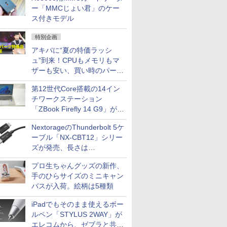
ー「MMCじょい君」のケー
ス付きモデル
特別企画
アキバに“夏の特価ラッシ
ュ”到来！CPUもメモリもマ
ザーも安い、買い時のパーツ
は？【8月7日(金)22時配信】
第12世代Core搭載の14イン
チワークステーション
「ZBook Firefly 14 G9」が
79,800円！秋葉原で中古PC
NextorageのThunderbolt 5ケ
セール
ーブル「NX-CBT12」シリー
ズが発売、長さは
30cm/50cm/1mの3種類
プロ生ちゃんグッズの新作、
手のひらサイズのミニキャン
バスが入荷。絵柄は5種類
iPadでもそのまま使えるボー
ルペン「STYLUS 2WAY」が
エレコムから、ゼブラと共同