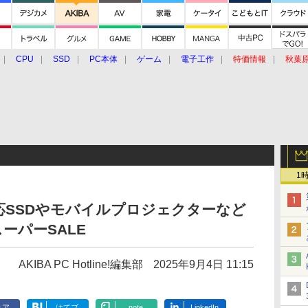
CPU
SSD
PC本体
ゲーム
電子工作
特価情報
秋葉
グルメ
イベント
価格動向
1
one対応SSDやモバイルプロジェクターなど
ーパーSALE
AKIBA PC Hotline!編集部
2025年9月4日 11:15
ェア
はてブ
note
LinkedIn