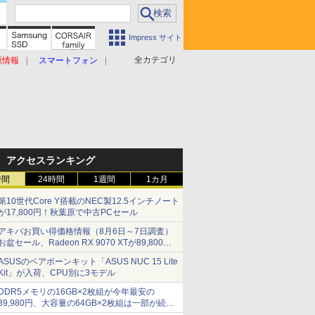
Impress サイト
全カテゴリ
原情報
スマートフォン
アクセスランキング
時間
24時間
1週間
1カ月
第10世代Core Y搭載のNEC製12.5インチノート
が17,800円！秋葉原で中古PCセール
アキバお買い得価格情報（8月6日～7日調査）
お盆セール、Radeon RX 9070 XTが89,800
円、水平周波数24.8kHz対応の17型モニターが
ASUSのベアボーンキット「ASUS NUC 15 Lite
9,801円、暑さ指数連動セール ほか
Kit」が入荷、CPU別に3モデル
DDR5メモリの16GB×2枚組が今年最安の
39,980円、大容量の64GB×2枚組は一部が続騰
[8月前半のメモリ価格]