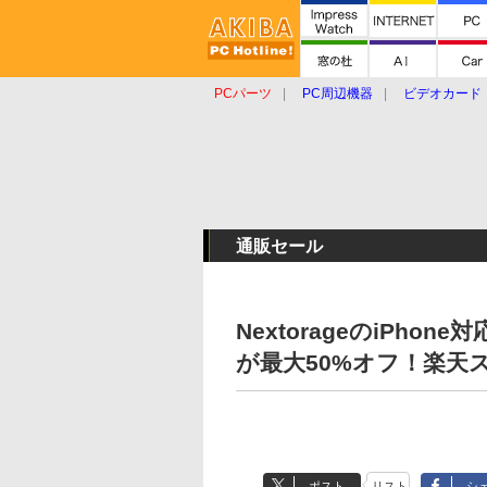
PCパーツ
PC周辺機器
ビデオカード
タブレット
おもしろグッズ
ショップ
通販セール
NextorageのiPh
が最大50%オフ！楽天ス
ポスト
リスト
シ