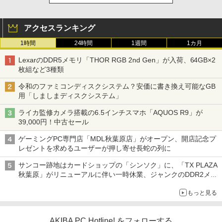
アクセスランキング
1時間
24時間
1週間
1カ月
LexarのDDR5メモリ「THOR RGB 2nd Gen」が入荷、64GB×2
枚組など3種類
令和のファミコンディスクシステム？安価に書き換え可能なGB
用「しましまディスクシステム」
ライカ監修カメラ搭載の6.5インチスマホ「AQUOS R9」が
39,000円！中古セール
ゲーミングPC専門店「MDL秋葉原店」がオープン、開店記念プ
レゼントを求めるユーザーが押し寄せ長蛇の列に
サンコー跡地はカードショップの「シンソク」に、「TX PLAZA
秋葉原」がリニューアルに伴い一時休業、ジャンクのDDR2メモ
リが100円で販売など～ 最近の秋葉原 ～
もっと見る
AKIBA PC Hotline! をフォローする