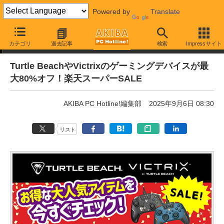
Powered by
Translate
通販セール
カテゴリ
過去記事
検索
Impressサイト
Turtle BeachやVictrixのゲーミングデバイスが最
大80%オフ！楽天スーパーSALE
AKIBA PC Hotline!編集部
2025年9月6日 08:30
リスト