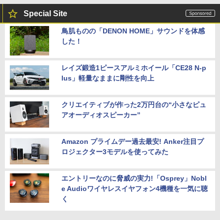
Special Site
鳥肌ものの「DENON HOME」サウンドを体感
した！
レイズ鍛造1ピースアルミホイール「CE28 N-p
lus」軽量なままに剛性を向上
クリエイティブが作った2万円台の“小さなピュ
アオーディオスピーカー”
Amazon プライムデー過去最安! Anker注目プ
ロジェクター3モデルを使ってみた
エントリーなのに脅威の実力!「Osprey」Nobl
e Audioワイヤレスイヤフォン4機種を一気に聴
く