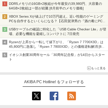
DDR5メモリの16GB×2枚組が今年最安の39,980円、大容量の
64GB×2枚組は一部が続騰 [8月前半のメモリ価格]
XBOX Series Xが値上げで10万円超え。近い性能のゲーミング
PCを自作するといくらになる？【石田賀津男の『酒の肴にPCゲ
ーム』】
USBケーブルの確認に特化した「USB Cable Checker Lite」が登
場、必要な機能を凝縮しコンパクトに 7日発売
Ryzenが上昇から一転して値下がり、「Ryzen 7 7700X3D」は
45,800円に急落し「Ryzen 7 7800X3D」との価格逆転解消 [8月
前半のCPU価格]
イオシス創業30周年セール「30周年記念祭」が14日からスター
ト
もっと見る
AKIBA PC Hotline! をフォローする