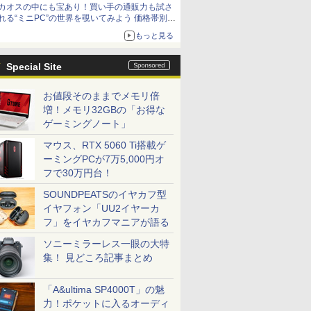
カオスの中にも宝あり！買い手の通販力も試さ
れる“ミニPC”の世界を覗いてみよう 価格帯別に
仕様や特徴を整理、11製品をピックアップ text
もっと見る
by 石川 ひさよし
Special Site
お値段そのままでメモリ倍
増！メモリ32GBの「お得な
ゲーミングノート」
マウス、RTX 5060 Ti搭載ゲ
ーミングPCが7万5,000円オ
フで30万円台！
SOUNDPEATSのイヤカフ型
イヤフォン「UU2イヤーカ
フ」をイヤカフマニアが語る
ソニーミラーレス一眼の大特
集！ 見どころ記事まとめ
「A&ultima SP4000T」の魅
力！ポケットに入るオーディ