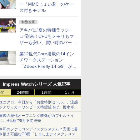
ー「MMCじょい君」のケー
ス付きモデル
特別企画
アキバに“夏の特価ラッシ
ュ”到来！CPUもメモリもマ
ザーも安い、買い時のパーツ
は？【8月7日(金)22時配信】
第12世代Core搭載の14イン
チワークステーション
「ZBook Firefly 14 G9」が
79,800円！秋葉原で中古PC
セール
Impress Watchシリーズ 人気記事
時間
24時間
1週間
1カ月
ユニクロ、今日から「お盆特別セール」。涼感
シアサッカーワンピース待望値下げ、撥水ギア
ショーツは1990円に
東映の歴代オープニング映像がカプセルトイ
に。全5種で8月下旬発売
令和のファミコンディスクシステム？安価に書
き換え可能なGB用「しましまディスクシステ
ム」