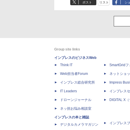
ポスト
リスト
シ
Group site links
インプレスのビジネスWeb
Think IT
SmartGri
Web担当者Forum
ネットショ
インプレス総合研究所
Impress Busi
IT Leaders
インプレス
ドローンジャーナル
DIGITAL
ネッ担お悩み相談室
インプレスの本と雑誌
インプレス
デジタルカメラマガジン