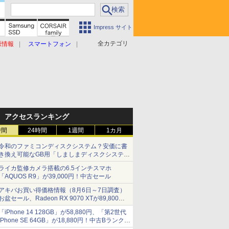
Impress サイト
全カテゴリ
原情報
スマートフォン
アクセスランキング
時間
24時間
1週間
1カ月
令和のファミコンディスクシステム？安価に書
き換え可能なGB用「しましまディスクシステ
ム」
ライカ監修カメラ搭載の6.5インチスマホ
「AQUOS R9」が39,000円！中古セール
アキバお買い得価格情報（8月6日～7日調査）
お盆セール、Radeon RX 9070 XTが89,800
円、水平周波数24.8kHz対応の17型モニターが
「iPhone 14 128GB」が58,880円、「第2世代
9,801円、暑さ指数連動セール ほか
iPhone SE 64GB」が18,880円！中古Bランク品
セール