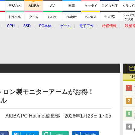
CPU
SSD
PC本体
ゲーム
電子工作
特価情報
秋葉
グルメ
イベント
価格動向
1
トロン製モニターアームがお得！
ール
AKIBA PC Hotline!編集部
2026年1月23日 17:05
ェア
はてブ
note
LinkedIn