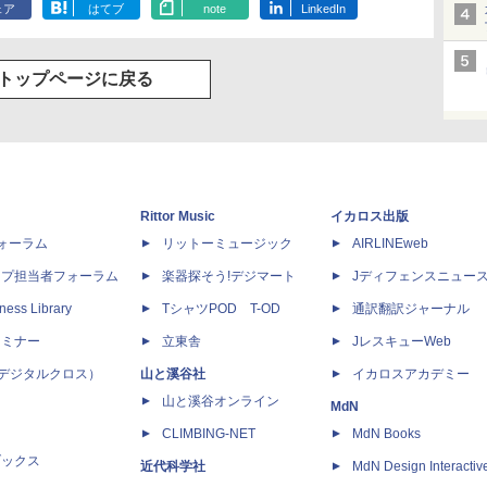
ェア
はてブ
note
LinkedIn
トップページに戻る
Rittor Music
イカロス出版
dフォーラム
リットーミュージック
AIRLINEweb
ップ担当者フォーラム
楽器探そう!デジマート
Jディフェンスニュー
ness Library
TシャツPOD T-OD
通訳翻訳ジャーナル
セミナー
立東舎
JレスキューWeb
 X（デジタルクロス）
山と溪谷社
イカロスアカデミー
山と溪谷オンライン
MdN
CLIMBING-NET
MdN Books
ブックス
近代科学社
MdN Design Interactiv