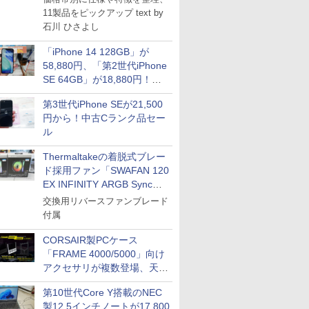
11製品をピックアップ text by
石川 ひさよし
「iPhone 14 128GB」が
58,880円、「第2世代iPhone
SE 64GB」が18,880円！中
古Bランク品セール
第3世代iPhone SEが21,500
円から！中古Cランク品セー
ル
Thermaltakeの着脱式ブレー
ド採用ファン「SWAFAN 120
EX INFINITY ARGB Sync」
に単品パッケージ
交換用リバースファンブレード
付属
CORSAIR製PCケース
「FRAME 4000/5000」向け
アクセサリが複数登場、天然
木製パネルや背面コネクタ対
第10世代Core Y搭載のNEC
応トレイなど
製12.5インチノートが17,800