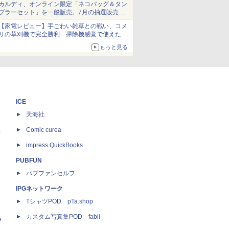
カルディ、オンライン限定「ネコバッグ＆タン
ブラーセット」を一般販売。7月の抽選販売の
当選無効分
【家電レビュー】手ごわい雑草との戦い、コメ
リの草刈機で完全勝利 掃除機感覚で使えた
もっと見る
ICE
天海社
ス
Comic curea
impress QuickBooks
PUBFUN
パブファンセルフ
IPGネットワーク
TシャツPOD pTa.shop
カスタム写真集POD fabli
e