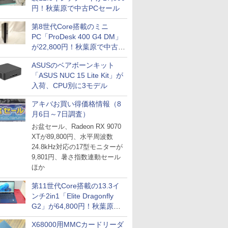
円！秋葉原で中古PCセール
第8世代Core搭載のミニ
PC「ProDesk 400 G4 DM」
が22,800円！秋葉原で中古
PCセール
ASUSのベアボーンキット
「ASUS NUC 15 Lite Kit」が
入荷、CPU別に3モデル
アキバお買い得価格情報（8
月6日～7日調査）
お盆セール、Radeon RX 9070
XTが89,800円、水平周波数
24.8kHz対応の17型モニターが
9,801円、暑さ指数連動セール
ほか
第11世代Core搭載の13.3イ
ンチ2in1「Elite Dragonfly
G2」が64,800円！秋葉原で
中古PCセール
X68000用MMCカードリーダ