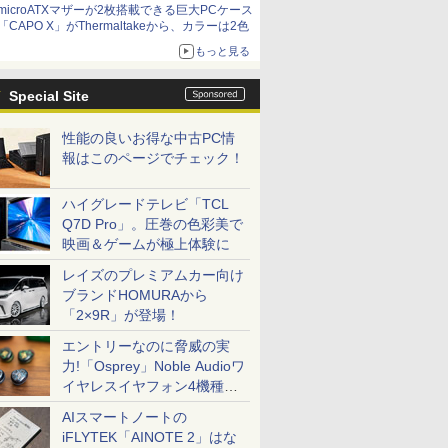
microATXマザーが2枚搭載できる巨大PCケース
「CAPO X」がThermaltakeから、カラーは2色
もっと見る
Special Site
性能の良いお得な中古PC情
報はこのページでチェック！
ハイグレードテレビ「TCL
Q7D Pro」。圧巻の色彩美で
映画＆ゲームが極上体験に
レイズのプレミアムカー向け
ブランドHOMURAから
「2×9R」が登場！
エントリーなのに脅威の実
力!「Osprey」Noble Audioワ
イヤレスイヤフォン4機種を
一気に聴く
AIスマートノートの
iFLYTEK「AINOTE 2」はな