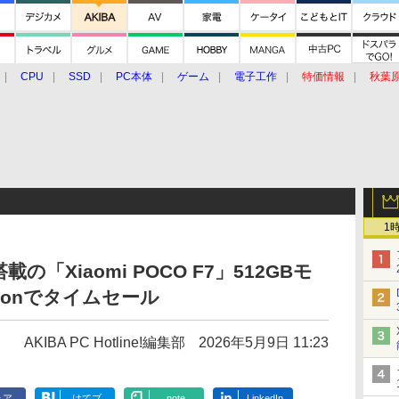
CPU
SSD
PC本体
ゲーム
電子工作
特価情報
秋葉
グルメ
イベント
価格動向
1
 4搭載の「Xiaomi POCO F7」512GBモ
azonでタイムセール
AKIBA PC Hotline!編集部
2026年5月9日 11:23
ェア
はてブ
note
LinkedIn