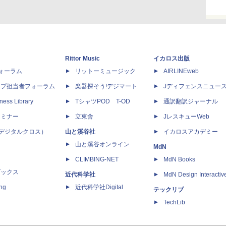
Rittor Music
イカロス出版
dフォーラム
リットーミュージック
AIRLINEweb
ップ担当者フォーラム
楽器探そう!デジマート
Jディフェンスニュー
ness Library
TシャツPOD T-OD
通訳翻訳ジャーナル
セミナー
立東舎
JレスキューWeb
 X（デジタルクロス）
山と溪谷社
イカロスアカデミー
山と溪谷オンライン
MdN
CLIMBING-NET
MdN Books
ブックス
近代科学社
MdN Design Interactiv
ing
近代科学社Digital
テックリブ
TechLib