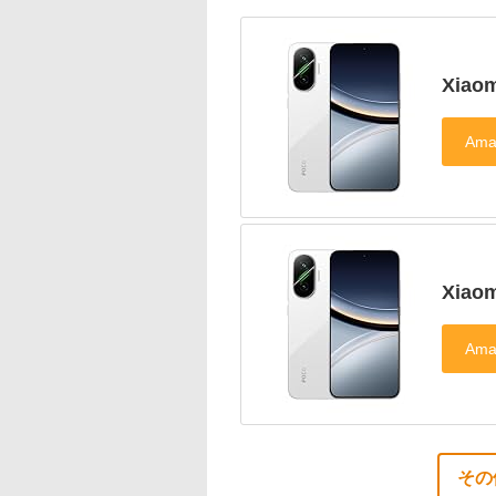
Xiao
Xiao
その