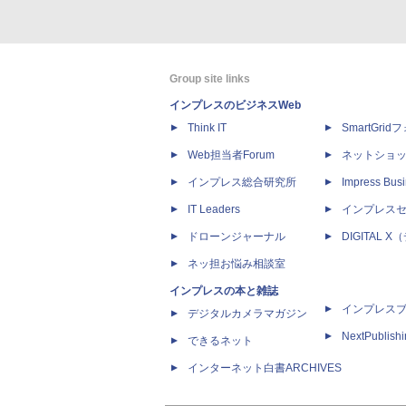
Group site links
インプレスのビジネスWeb
Think IT
SmartGri
Web担当者Forum
ネットショ
インプレス総合研究所
Impress Busi
IT Leaders
インプレス
ドローンジャーナル
DIGITAL
ネッ担お悩み相談室
インプレスの本と雑誌
インプレス
デジタルカメラマガジン
NextPublish
できるネット
インターネット白書ARCHIVES