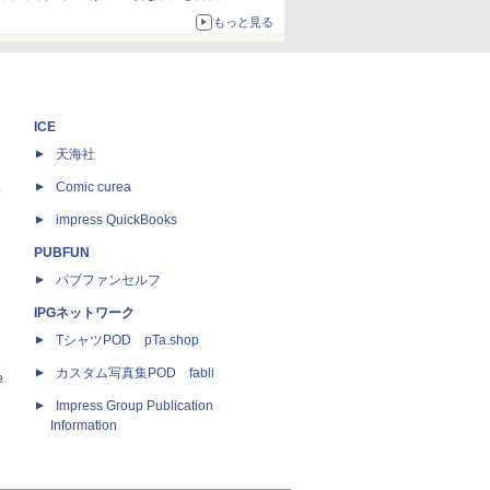
もっと見る
ICE
天海社
ス
Comic curea
impress QuickBooks
PUBFUN
パブファンセルフ
IPGネットワーク
TシャツPOD pTa.shop
カスタム写真集POD fabli
e
Impress Group Publication
Information