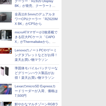
クーラー「RZ820 Display
BK」が発売、クーラートッ
プに5インチ液晶搭載
全高118.5mmのデュアルタ
ワーCPUクーラー「RZ620M
X BK」がCPSから
microATXマザーが2枚搭載で
きる巨大PCケース「CAPO
X」がThermaltakeから、カ
ラーは2色
LenovoのノートPCやゲーミ
ングタブレットなどがお得！
楽天お買い物マラソン
準固体モバイルバッテリーな
どグリーンハウス製品がお
得！楽天お買い物マラソン
LexarのmicroSD Expressカ
ードリーダーが入荷、価格は
7,500円
鮮やかなマルチゾーンRGBラ