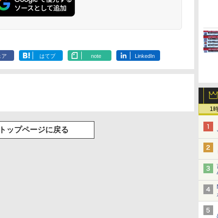
ェア
はてブ
note
LinkedIn
1
トップページに戻る