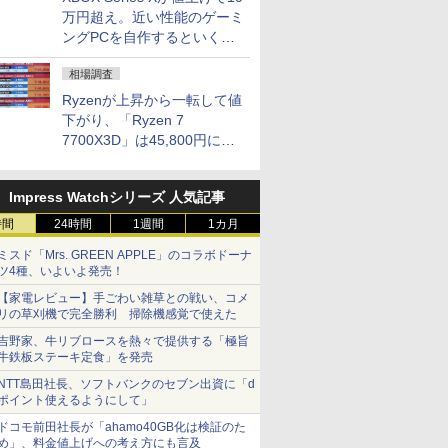
万円超え。近い性能のゲーミ
ングPCを自作するといくら
になる？
相場調査
Ryzenが上昇から一転して値
下がり、「Ryzen 7
7700X3D」は45,800円に急
落し「Ryzen 7 7800X3D」
との価格逆転解消 [8月前半の
Impress Watchシリーズ 人気記事
CPU価格]
時間
24時間
1週間
1カ月
ミスド「Mrs. GREEN APPLE」のコラボドーナ
ツ4種、いよいよ発売！
【家電レビュー】手ごわい雑草との戦い、コメ
リの草刈機で完全勝利 掃除機感覚で使えた
吉野家、牛リブロースを熱々で提供する「極旨
牛鉄板ステーキ定食」を発売
NTT島田社長、ソフトバンクのセブン出資に「d
ポイント使えるようにして」
ドコモ前田社長が「ahamo40GB化は検証のた
め」、料金値上げへの考え方にも言及