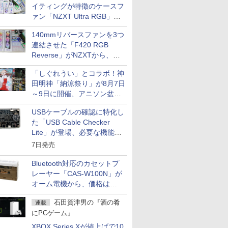
イティングが特徴のケースフ
ァン「NZXT Ultra RGB」が
発売、計8製品
140mmリバースファンを3つ
連結させた「F420 RGB
Reverse」がNZXTから、単
一フレーム採用
「しぐれうい」とコラボ！神
田明神「納涼祭り」が8月7日
～9日に開催、アニソン盆踊
りや屋台グルメなどもあり
USBケーブルの確認に特化し
た「USB Cable Checker
Lite」が登場、必要な機能を
凝縮しコンパクトに
7日発売
Bluetooth対応のカセットプ
レーヤー「CAS-W100N」が
オーム電機から、価格は
5,940円
石田賀津男の『酒の肴
連載
にPCゲーム』
XBOX Series Xが値上げで10