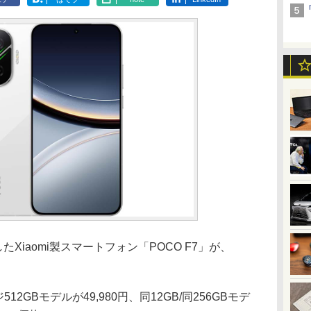
搭載したXiaomi製スマートフォン「POCO F7」が、
2GBモデルが49,980円、同12GB/同256GBモデ