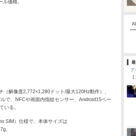
セール価格。
A
最
ア
【
解像度2,772×1,280ドット/最大120Hz動作）、
デルで、NFCや画面内指紋センサー、Android15ベー
載している。
nano SIM）仕様で、本体サイズは
.7g。