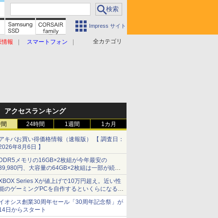
Impress サイト
全カテゴリ
原情報
スマートフォン
アクセスランキング
時間
24時間
1週間
1カ月
アキバお買い得価格情報（速報版） 【 調査日：
2026年8月6日 】
DDR5メモリの16GB×2枚組が今年最安の
39,980円、大容量の64GB×2枚組は一部が続騰
[8月前半のメモリ価格]
XBOX Series Xが値上げで10万円超え。近い性
能のゲーミングPCを自作するといくらになる？
【石田賀津男の『酒の肴にPCゲーム』】
イオシス創業30周年セール「30周年記念祭」が
14日からスタート