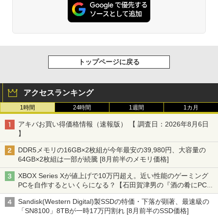
トップページに戻る
アクセスランキング
1時間
24時間
1週間
1カ月
アキバお買い得価格情報（速報版） 【 調査日：2026年8月6日
】
DDR5メモリの16GB×2枚組が今年最安の39,980円、大容量の
64GB×2枚組は一部が続騰 [8月前半のメモリ価格]
XBOX Series Xが値上げで10万円超え。近い性能のゲーミング
PCを自作するといくらになる？【石田賀津男の『酒の肴にPCゲ
ーム』】
Sandisk(Western Digital)製SSDの特価・下落が顕著、最速級の
「SN8100」8TBが一時17万円割れ [8月前半のSSD価格]