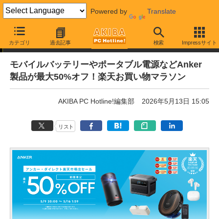
Powered by
Translate
通販セール
カテゴリ
過去記事
検索
Impressサイト
モバイルバッテリーやポータブル電源などAnker
製品が最大50%オフ！楽天お買い物マラソン
AKIBA PC Hotline!編集部
2026年5月13日 15:05
リスト