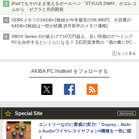
iPadでもそのまま使えるボールペン「STYLUS 2WAY」がエレコ
ムから、ゼブラと共同開発
DDR5メモリの16GB×2枚組が今年最安の39,980円、大容量の
64GB×2枚組は一部が続騰 [8月前半のメモリ価格]
XBOX Series Xが値上げで10万円超え。近い性能のゲーミング
PCを自作するといくらになる？【石田賀津男の『酒の肴にPCゲ
ーム』】
もっと見る
AKIBA PC Hotline! をフォローする
Special Site
エントリーなのに脅威の実力!「Osprey」Nobl
e Audioワイヤレスイヤフォン4機種を一気に聴
く