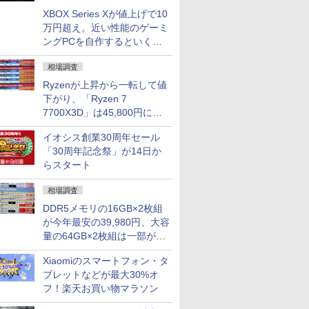
XBOX Series Xが値上げで10
万円超え。近い性能のゲーミ
ングPCを自作するといくら
になる？
相場調査
Ryzenが上昇から一転して値
下がり、「Ryzen 7
7700X3D」は45,800円に急
落し「Ryzen 7 7800X3D」
イオシス創業30周年セール
との価格逆転解消 [8月前半の
「30周年記念祭」が14日か
CPU価格]
らスタート
相場調査
DDR5メモリの16GB×2枚組
が今年最安の39,980円、大容
量の64GB×2枚組は一部が続
騰 [8月前半のメモリ価格]
Xiaomiのスマートフォン・タ
ブレットなどが最大30%オ
フ！楽天お買い物マラソン