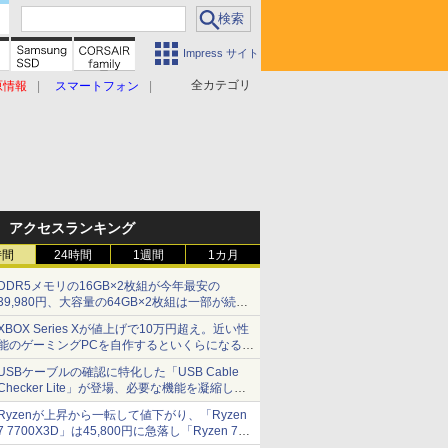
Impress サイト
全カテゴリ
原情報
スマートフォン
アクセスランキング
時間
24時間
1週間
1カ月
DDR5メモリの16GB×2枚組が今年最安の
39,980円、大容量の64GB×2枚組は一部が続騰
[8月前半のメモリ価格]
XBOX Series Xが値上げで10万円超え。近い性
能のゲーミングPCを自作するといくらになる？
【石田賀津男の『酒の肴にPCゲーム』】
USBケーブルの確認に特化した「USB Cable
Checker Lite」が登場、必要な機能を凝縮しコ
ンパクトに 7日発売
Ryzenが上昇から一転して値下がり、「Ryzen
7 7700X3D」は45,800円に急落し「Ryzen 7
7800X3D」との価格逆転解消 [8月前半のCPU