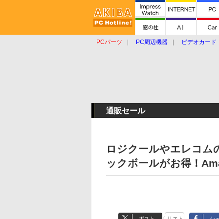
PCパーツ
PC周辺機器
ビデオカード
タブレット
おもしろグッズ
ショップ
通販セール
ロジクールやエレコム
ックボールがお得！Ama
ポスト
リスト
シ