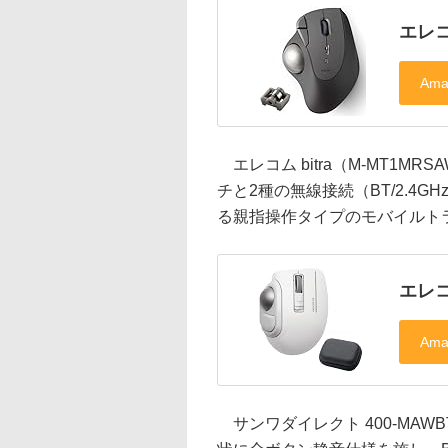
エレコム
エレコム bitra（M-MT1
チと2種の無線接続（BT/2.4
る親指操作タイプのモバイルトラ
エレコム
サンワダイレクト 400-MAW