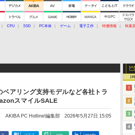
CPU
SSD
PC本体
ゲーム
電子工作
特価情報
秋葉
グルメ
イベント
価格動向
1
のベアリング支持モデルなど各社トラ
zonスマイルSALE
AKIBA PC Hotline!編集部
2026年5月27日 15:05
ェア
はてブ
note
LinkedIn