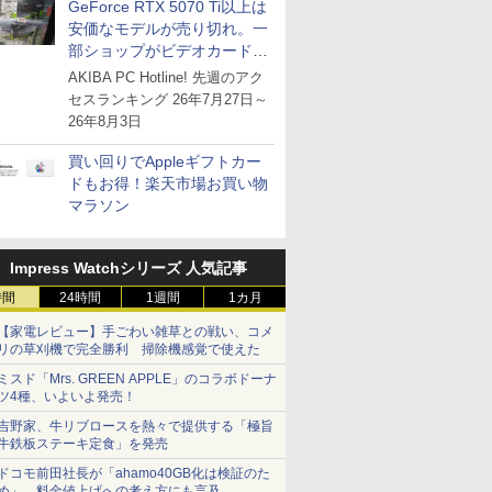
GeForce RTX 5070 Ti以上は
安価なモデルが売り切れ。一
部ショップがビデオカードの
購入制限を実施したニュース
AKIBA PC Hotline! 先週のアク
が注目を集める
セスランキング 26年7月27日～
26年8月3日
買い回りでAppleギフトカー
ドもお得！楽天市場お買い物
マラソン
Impress Watchシリーズ 人気記事
時間
24時間
1週間
1カ月
【家電レビュー】手ごわい雑草との戦い、コメ
リの草刈機で完全勝利 掃除機感覚で使えた
ミスド「Mrs. GREEN APPLE」のコラボドーナ
ツ4種、いよいよ発売！
吉野家、牛リブロースを熱々で提供する「極旨
牛鉄板ステーキ定食」を発売
ドコモ前田社長が「ahamo40GB化は検証のた
め」、料金値上げへの考え方にも言及