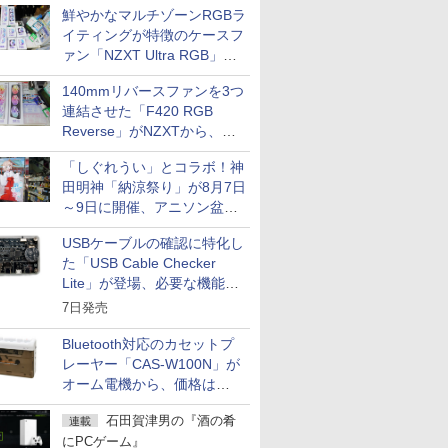
鮮やかなマルチゾーンRGBラ
イティングが特徴のケースフ
ァン「NZXT Ultra RGB」が
発売、計8製品
140mmリバースファンを3つ
連結させた「F420 RGB
Reverse」がNZXTから、単
一フレーム採用
「しぐれうい」とコラボ！神
田明神「納涼祭り」が8月7日
～9日に開催、アニソン盆踊
りや屋台グルメなどもあり
USBケーブルの確認に特化し
た「USB Cable Checker
Lite」が登場、必要な機能を
凝縮しコンパクトに
7日発売
Bluetooth対応のカセットプ
レーヤー「CAS-W100N」が
オーム電機から、価格は
5,940円
石田賀津男の『酒の肴
連載
にPCゲーム』