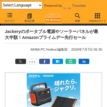
Powered by
Translate
通販セール
カテゴリ
過去記事
検索
Impressサイト
Jackeryのポータブル電源やソーラーパネルが最
大半額！Amazonプライムデー先行セール
AKIBA PC Hotline!編集部
2026年7月7日 06:30
リスト