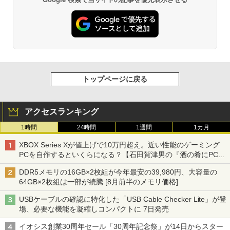
トップページに戻る
アクセスランキング
1時間
24時間
1週間
1カ月
XBOX Series Xが値上げで10万円超え。近い性能のゲーミング
PCを自作するといくらになる？【石田賀津男の『酒の肴にPCゲ
ーム』】
DDR5メモリの16GB×2枚組が今年最安の39,980円、大容量の
64GB×2枚組は一部が続騰 [8月前半のメモリ価格]
USBケーブルの確認に特化した「USB Cable Checker Lite」が登
場、必要な機能を凝縮しコンパクトに 7日発売
イオシス創業30周年セール「30周年記念祭」が14日からスター