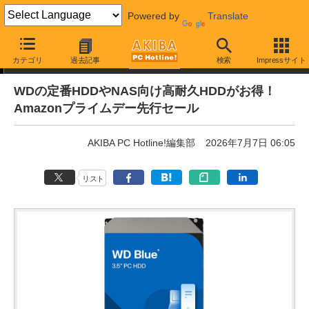
Powered by
Translate
通販セール
カテゴリ
過去記事
検索
Impressサイト
WDの定番HDDやNAS向け高耐久HDDがお得！
Amazonプライムデー先行セール
AKIBA PC Hotline!編集部
2026年7月7日 06:05
リスト