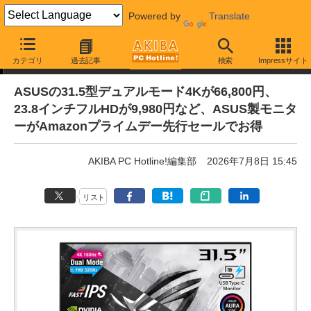
Powered by
Translate
通販セール
カテゴリ
過去記事
検索
Impressサイト
ASUSの31.5型デュアルモード4Kが66,800円、
23.8インチフルHDが9,980円など、ASUS製モニタ
ーがAmazonプライムデー先行セールでお得
AKIBA PC Hotline!編集部
2026年7月8日 15:45
リスト