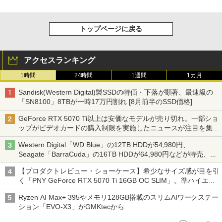
トップページに戻る
アクセスランキング
1時間
24時間
1週間
1カ月
Sandisk(Western Digital)製SSDの特価・下落が顕著、最速級の
「SN8100」8TBが一時17万円割れ [8月前半のSSD価格]
GeForce RTX 5070 Ti以上は安価なモデルが売り切れ。一部ショ
ップがビデオカードの購入制限を実施したニュースが注目を集め
る AKIBA PC Hotline! 先週のアクセスランキング 26年7月27日～
Western Digital「WD Blue」の12TB HDDが54,980円、
26年8月3日
Seagate「BarraCuda」の16TB HDDが64,980円などが特売、
NAS・ビジネス向けは上昇傾向 [8月前半のHDD価格]
【プロダクトレビュー・ショーケース】希少なサイズ感が目を引
く「PNY GeForce RTX 5070 Ti 16GB OC SLIM」。準ハイエン
ドでも2スロット厚で長さ30cm切り！スリムボディでもパフォ
Ryzen AI Max+ 395やメモリ128GB搭載のスリムAIワークステー
ーマンスと冷却は万全 text by 内田 泰仁
ション「EVO-X3」がGMKtecから