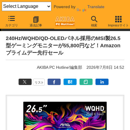
Powered by
Translate
通販セール
カテゴリ
過去記事
検索
Impressサイト
240Hz/WQHD/QD-OLEDパネル採用のMSI製26.5
型ゲーミングモニターが55,800円など！Amazon
プライムデー先行セール
AKIBA PC Hotline!編集部
2026年7月8日 14:52
リスト