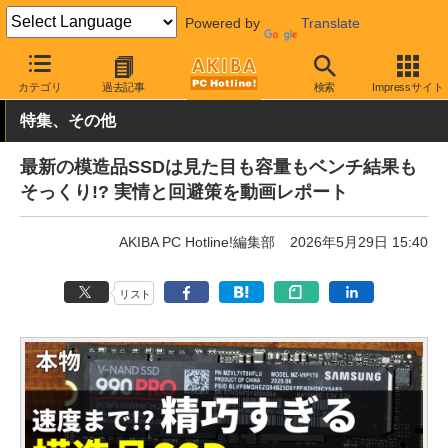
Powered by
Translate
AKIBA PC Hotline!
イベント
イベント告知
カテゴリ
過去記事
検索
Impressサイト
特集、その他
最新の模造品SSDは見た目も容量もベンチ結果も
そっくり!? 実情と回避策を動画レポート
AKIBA PC Hotline!編集部
2026年5月29日 15:40
リスト