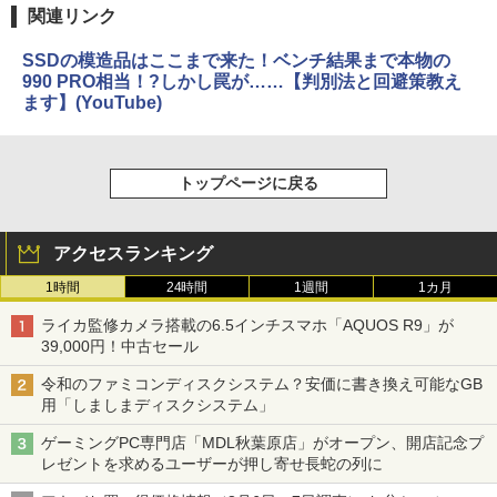
関連リンク
SSDの模造品はここまで来た！ベンチ結果まで本物の
990 PRO相当！?しかし罠が……【判別法と回避策教え
ます】(YouTube)
トップページに戻る
アクセスランキング
1時間
24時間
1週間
1カ月
ライカ監修カメラ搭載の6.5インチスマホ「AQUOS R9」が
39,000円！中古セール
令和のファミコンディスクシステム？安価に書き換え可能なGB
用「しましまディスクシステム」
ゲーミングPC専門店「MDL秋葉原店」がオープン、開店記念プ
レゼントを求めるユーザーが押し寄せ長蛇の列に