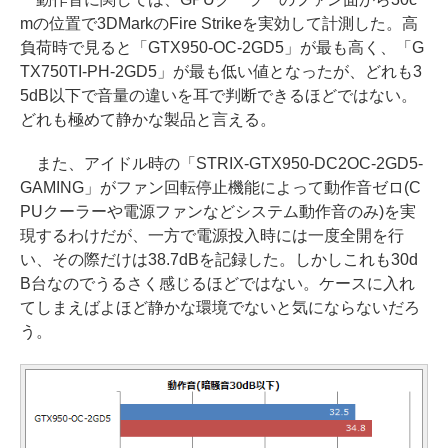
mの位置で3DMarkのFire Strikeを実効して計測した。高
負荷時で見ると「GTX950-OC-2GD5」が最も高く、「G
TX750TI-PH-2GD5」が最も低い値となったが、どれも3
5dB以下で音量の違いを耳で判断できるほどではない。
どれも極めて静かな製品と言える。
また、アイドル時の「STRIX-GTX950-DC2OC-2GD5-
GAMING」がファン回転停止機能によって動作音ゼロ(C
PUクーラーや電源ファンなどシステム動作音のみ)を実
現するわけだが、一方で電源投入時には一度全開を行
い、その際だけは38.7dBを記録した。しかしこれも30d
B台なのでうるさく感じるほどではない。ケースに入れ
てしまえばよほど静かな環境でないと気にならないだろ
う。