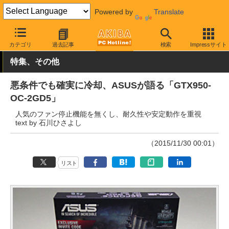
Powered by
Translate
AKIBA PC Hotline!
PCパーツ
ビデオカード（グラフィックボード
カテゴリ
過去記事
検索
Impressサイト
特集、その他
悪条件でも確実に冷却、ASUSが語る「GTX950-
OC-2GD5」
人気のファン停止機能を無くし、耐久性や安定動作を重視
text by 石川ひさよし
（2015/11/30 00:01）
リスト