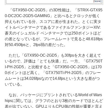
「GTX950-OC-2GD5」の3D性能は、「STRIX-GTX95
0-DC2OC-2GD5-GAMING」と比べるとクロックが低く
抑えられている分、スコアに差が生まれた。とくに実タ
イトルベンチマークであるファイナルファンタジーXIV:
蒼天のイシュガルド ベンチマークでは250ポイントほど
の差となっているが、フレームレートで見ると48.618fps
対50.450fpsと、2fps弱の差だった。
ただし「GTX950-OC-2GD5」も30fpsを大きく超えて
いるので、評価は「とても快適」だ。一方、「GTX750T
I-PH-2GD5」と比較すると「GTX950-OC-2GD5」は170
0ポイントほど高く、「GTX750TI-PH-2GD5」のフレー
ムレートは34.026fpsなので14.6fpsという大きな差がつ
いている。
なお、パッケージにプリントされているWorld of Wars
hipsに関しては、グラフのとおり3枚のカードでほとんど
差が出ていない。GPUよりもCPU側の性能が重要と言え