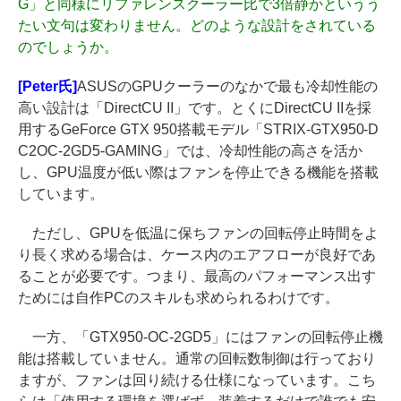
G」と同様にリファレンスクーラー比で3倍静かというう
たい文句は変わりません。どのような設計をされている
のでしょうか。
[Peter氏]
ASUSのGPUクーラーのなかで最も冷却性能の
高い設計は「DirectCU II」です。とくにDirectCU IIを採
用するGeForce GTX 950搭載モデル「STRIX-GTX950-D
C2OC-2GD5-GAMING」では、冷却性能の高さを活か
し、GPU温度が低い際はファンを停止できる機能を搭載
しています。
ただし、GPUを低温に保ちファンの回転停止時間をよ
り長く求める場合は、ケース内のエアフローが良好であ
ることが必要です。つまり、最高のパフォーマンス出す
ためには自作PCのスキルも求められるわけです。
一方、「GTX950-OC-2GD5」にはファンの回転停止機
能は搭載していません。通常の回転数制御は行っており
ますが、ファンは回り続ける仕様になっています。こち