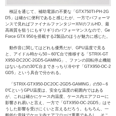
検証を通じて、補助電源の不要な「GTX750TI-PH-2G
D5」は確かに便利であると感じたが、一方でパフォーマ
ンスで見ればファイナルファンタジーXIVのフルHD、最
高画質を狙うにもギリギリのパフォーマンスなので、Ge
Force GTX 950を搭載する2製品のほうが魅力に感じた。
動作音に関してはどれも優秀だが、GPU温度で見る
と、アイドル時から50～60℃台で推移する「STRIX-GT
X950-DC2OC-2GD5-GAMING」、ファンの回転停止機能
はないものの30℃台まできっちり冷やす「GTX950-OC-2
GD5」という具合で分かれる。
「STRIX-GTX950-DC2OC-2GD5-GAMING」の50～6
0℃というGPU温度は、安全な温度の範囲内ではある
が、これは確かにケース内温度、ケース内エアフローに
影響され易いと言え、一方で「GTX950-OC-2GD5」はそ
うした影響を受けにくいと言えるだろう。もちろん、一
般的な意味でケース内エアフローは重要であるし、そこ