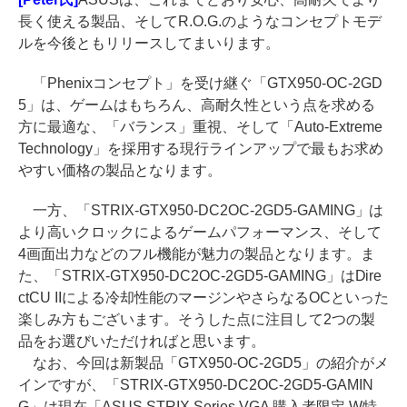
長く使える製品、そしてR.O.G.のようなコンセプトモデ
ルを今後ともリリースしてまいります。
「Phenixコンセプト」を受け継ぐ「GTX950-OC-2GD
5」は、ゲームはもちろん、高耐久性という点を求める
方に最適な、「バランス」重視、そして「Auto-Extreme
Technology」を採用する現行ラインアップで最もお求め
やすい価格の製品となります。
一方、「STRIX-GTX950-DC2OC-2GD5-GAMING」は
より高いクロックによるゲームパフォーマンス、そして
4画面出力などのフル機能が魅力の製品となります。ま
た、「STRIX-GTX950-DC2OC-2GD5-GAMING」はDire
ctCU IIによる冷却性能のマージンやさらなるOCといった
楽しみ方もございます。そうした点に注目して2つの製
品をお選びいただければと思います。
なお、今回は新製品「GTX950-OC-2GD5」の紹介がメ
インですが、「STRIX-GTX950-DC2OC-2GD5-GAMIN
G」は現在「ASUS STRIX Series VGA 購入者限定 W特