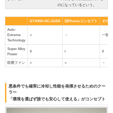
のになっているという。
GTX950-OC-2GD5
旧Phenixコンセプト
そのほ
Auto-
Extreme
○
－
一部モ
Technology
Super Alloy
II
I
II
Power
防塵ファン
○
○
－
悪条件でも確実に冷却し性能を発揮させるためのクー
ラー
「環境を選ばず誰でも安心して使える」がコンセプト