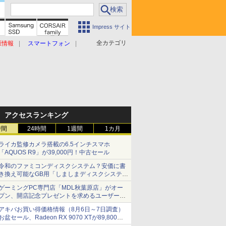
Impress サイト
全カテゴリ
原情報
スマートフォン
アクセスランキング
時間
24時間
1週間
1カ月
ライカ監修カメラ搭載の6.5インチスマホ
「AQUOS R9」が39,000円！中古セール
令和のファミコンディスクシステム？安価に書
き換え可能なGB用「しましまディスクシステ
ム」
ゲーミングPC専門店「MDL秋葉原店」がオー
プン、開店記念プレゼントを求めるユーザーが
押し寄せ長蛇の列に
アキバお買い得価格情報（8月6日～7日調査）
お盆セール、Radeon RX 9070 XTが89,800
円、水平周波数24.8kHz対応の17型モニターが