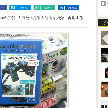
ェア
はてブ
note
LinkedIn
otline!で特に人気だった過去記事を紹介、再掲する