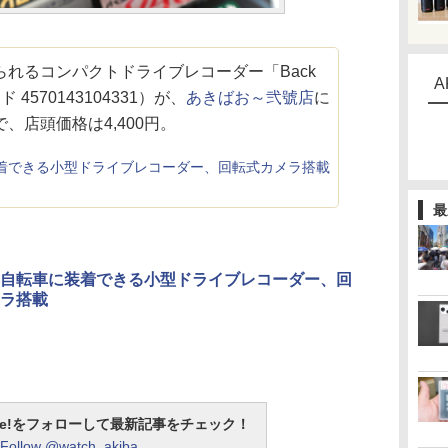
れるコンパクトドライブレコーダー「Back
A
ード 4570143104331）が、
あきばお～弐號店
に
、店頭価格は4,400円。
着できる小型ドライブレコーダー、回転式カメラ搭載
最
自転車に装着できる小型ドライブレコーダー、回
ラ搭載
otline!をフォローして最新記事をチェック！
Follow @watch_akiba