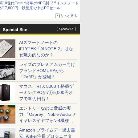
第10世代Core Y搭載のNEC製12.5インチノート
9,801円、暑さ指数連動セール ほか
が17,800円！秋葉原で中古PCセール
もっと見る
Special Site
AIスマートノートの
iFLYTEK「AINOTE 2」はな
ぜ魅力的なのか？
レイズのプレミアムカー向け
ブランドHOMURAから
「2×9R」が登場！
マウス、RTX 5060 Ti搭載ゲ
ーミングPCが7万5,000円オ
フで30万円台！
エントリーなのに脅威の実
力!「Osprey」Noble Audioワ
イヤレスイヤフォン4機種を
一気に聴く
Amazon プライムデー過去最
安! Anker注目プロジェクタ