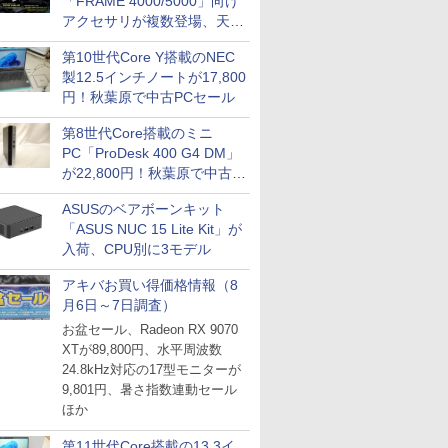
「FRAME 4000/5000」向け
アクセサリが複数登場、天然
木製パネルや背面コネクタ対
第10世代Core Y搭載のNEC
応トレイなど
製12.5インチノートが17,800
円！秋葉原で中古PCセール
第8世代Core搭載のミニ
PC「ProDesk 400 G4 DM」
が22,800円！秋葉原で中古
PCセール
ASUSのベアボーンキット
「ASUS NUC 15 Lite Kit」が
入荷、CPU別に3モデル
アキバお買い得価格情報（8
月6日～7日調査）
お盆セール、Radeon RX 9070
XTが89,800円、水平周波数
24.8kHz対応の17型モニターが
9,801円、暑さ指数連動セール
ほか
第11世代Core搭載の13.3イ