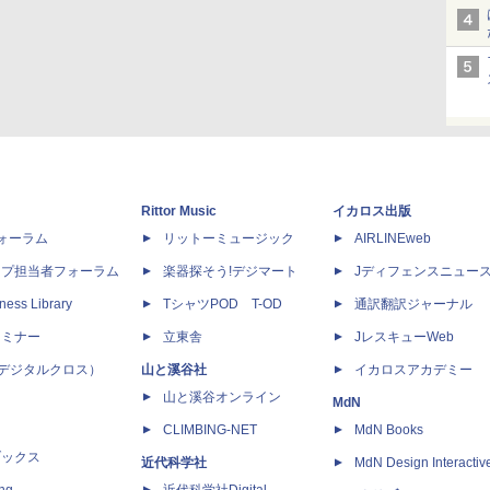
Rittor Music
イカロス出版
dフォーラム
リットーミュージック
AIRLINEweb
ップ担当者フォーラム
楽器探そう!デジマート
Jディフェンスニュー
ness Library
TシャツPOD T-OD
通訳翻訳ジャーナル
セミナー
立東舎
JレスキューWeb
 X（デジタルクロス）
山と溪谷社
イカロスアカデミー
山と溪谷オンライン
MdN
CLIMBING-NET
MdN Books
ブックス
近代科学社
MdN Design Interactiv