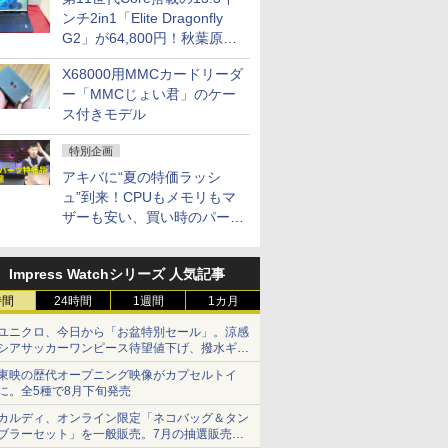
ンチ2in1「Elite Dragonfly
G2」が64,800円！秋葉原で
中古PCセール
X68000用MMCカードリーダ
ー「MMCじょい君」のケー
ス付きモデル
特別企画
アキバに“夏の特価ラッシ
ュ”到来！CPUもメモリもマ
ザーも安い、買い時のパーツ
は？【8月7日(金)22時配信】
Impress Watchシリーズ 人気記事
時間
24時間
1週間
1カ月
ユニクロ、今日から「お盆特別セール」。涼感
シアサッカーワンピース待望値下げ、撥水ギア
ショーツは1990円に
東映の歴代オープニング映像がカプセルトイ
に。全5種で8月下旬発売
カルディ、オンライン限定「ネコバッグ＆タン
ブラーセット」を一般販売。7月の抽選販売の