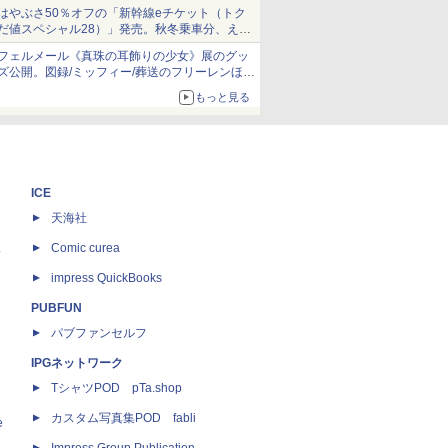
当選無効分
はやぶさ50％オフの「新幹線eチケット（トク
だ値スペシャル28）」発売。秋冬乗車分、えき
ねっと限定
フェルメール《真珠の耳飾りの少女》展のグッ
ズ公開。図録/ミッフィー/葬送のフリーレンほ
か、注目ブランドコラボが実現
もっと見る
ICE
天海社
ス
Comic curea
impress QuickBooks
PUBFUN
パブファンセルフ
IPGネットワーク
TシャツPOD pTa.shop
カスタム写真集POD fabli
e