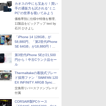
カオスの中にも宝あり！買い
手の通販力も試される“ミニ
PC”の世界を覗いてみよう
価格帯別に仕様や特徴を整理、
11製品をピックアップ text by
石川 ひさよし
「iPhone 14 128GB」が
58,880円、「第2世代iPhone
SE 64GB」が18,880円！中
古Bランク品セール
第3世代iPhone SEが21,500
円から！中古Cランク品セー
ル
Thermaltakeの着脱式ブレー
ド採用ファン「SWAFAN 120
EX INFINITY ARGB Sync」
に単品パッケージ
交換用リバースファンブレード
付属
CORSAIR製PCケース