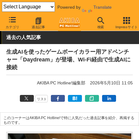
Powered by
Translate
AKIBA PC Hotline!
ガジェット
ゲーム機関連
カテゴリ
過去記事
検索
Impressサイト
過去の人気記事
生成AIを使ったゲームボーイカラー用アドベンチ
ャー「Daydream」が登場、Wi-Fi経由で生成AIに
接続
AKIBA PC Hotline!編集部
2026年5月10日 11:05
リスト
このコーナーはAKIBA PC Hotline!で特に人気だった過去記事を紹介、再掲する
ものです。