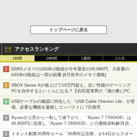
トップページに戻る
アクセスランキング
1時間
24時間
1週間
1カ月
DDR5メモリの16GB×2枚組が今年最安の39,980円、大容量の
64GB×2枚組は一部が続騰 [8月前半のメモリ価格]
XBOX Series Xが値上げで10万円超え。近い性能のゲーミング
PCを自作するといくらになる？【石田賀津男の『酒の肴にPCゲ
ーム』】
USBケーブルの確認に特化した「USB Cable Checker Lite」が登
場、必要な機能を凝縮しコンパクトに 7日発売
Ryzenが上昇から一転して値下がり、「Ryzen 7 7700X3D」は
45,800円に急落し「Ryzen 7 7800X3D」との価格逆転解消 [8月
前半のCPU価格]
イオシス創業30周年セール「30周年記念祭」が14日からスター