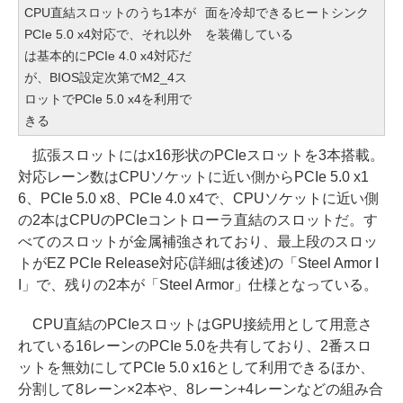
CPU直結スロットのうち1本が
面を冷却できるヒートシンク
PCIe 5.0 x4対応で、それ以外
を装備している
は基本的にPCIe 4.0 x4対応だ
が、BIOS設定次第でM2_4ス
ロットでPCIe 5.0 x4を利用で
きる
拡張スロットにはx16形状のPCIeスロットを3本搭載。
対応レーン数はCPUソケットに近い側からPCIe 5.0 x1
6、PCIe 5.0 x8、PCIe 4.0 x4で、CPUソケットに近い側
の2本はCPUのPCIeコントローラ直結のスロットだ。す
べてのスロットが金属補強されており、最上段のスロッ
トがEZ PCIe Release対応(詳細は後述)の「Steel Armor I
I」で、残りの2本が「Steel Armor」仕様となっている。
CPU直結のPCIeスロットはGPU接続用として用意さ
れている16レーンのPCIe 5.0を共有しており、2番スロ
ットを無効にしてPCIe 5.0 x16として利用できるほか、
分割して8レーン×2本や、8レーン+4レーンなどの組み合