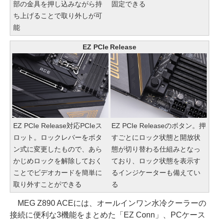
部の金具を押し込みながら持
固定できる
ち上げることで取り外しが可
能
EZ PCIe Release
EZ PCIe Release対応PCIeス
EZ PCIe Releaseのボタン。押
ロット。ロックレバーをボタ
すごとにロック状態と開放状
ン式に変更したもので、あら
態が切り替わる仕組みとなっ
かじめロックを解除しておく
ており、ロック状態を表示す
ことでビデオカードを簡単に
るインジケーターも備えてい
取り外すことができる
る
MEG Z890 ACEには、オールインワン水冷クーラーの
接続に便利な3機能をまとめた「EZ Conn」、PCケース