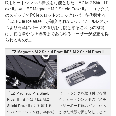
D用ヒートシンクの着脱を可能とした「EZ M.2 Shield Fr
ozr II」や「EZ Magnetic M.2 Shield Frozr II」、ロック式
のスイッチでPCIeスロットのロックレバーを代替する
「EZ PCIe Release」が導入されている。ツールレスか
つより簡単にパーツの着脱を可能とするこれらの機能
は、初心者から上級者まであらゆるユーザーが恩恵を得
られるものだ。
EZ Magnetic M.2 Shield Frozr II/EZ M.2 Shield Frozr II
「EZ Magnetic M.2 Shield
ヒートシンクを取り付ける場
Frozr II」または「EZ M.2
合、ヒートシンク側のツメを
Shield Frozr II」に対応する
マザーボード側のピンにひっ
SSDヒートシンクは、本体端
かけた状態で押し込むことで