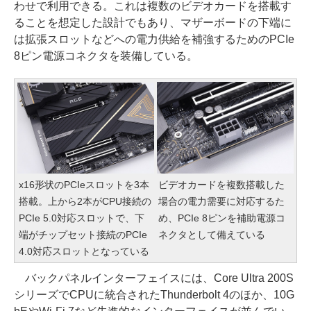
わせで利用できる。これは複数のビデオカードを搭載す
ることを想定した設計でもあり、マザーボードの下端に
は拡張スロットなどへの電力供給を補強するためのPCIe
8ピン電源コネクタを装備している。
x16形状のPCIeスロットを3本
ビデオカードを複数搭載した
搭載。上から2本がCPU接続の
場合の電力需要に対応するた
PCIe 5.0対応スロットで、下
め、PCIe 8ピンを補助電源コ
端がチップセット接続のPCIe
ネクタとして備えている
4.0対応スロットとなっている
バックパネルインターフェイスには、Core Ultra 200S
シリーズでCPUに統合されたThunderbolt 4のほか、10G