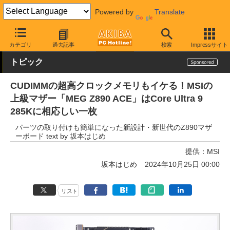
Powered by
Translate
AKIBA PC Hotline!
PCパーツ
マザーボード
MSI
カテゴリ
過去記事
検索
Impressサイト
トピック
CUDIMMの超高クロックメモリもイケる！MSIの
上級マザー「MEG Z890 ACE」はCore Ultra 9
285Kに相応しい一枚
パーツの取り付けも簡単になった新設計・新世代のZ890マザ
ーボード text by 坂本はじめ
提供：
MSI
坂本はじめ
2024年10月25日 00:00
リスト