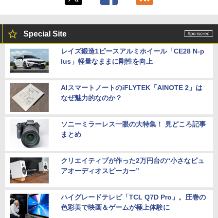
Special Site
レイズ鍛造1ピースアルミホイール「CE28 N-p
lus」軽量なままに剛性を向上
AIスマートノートのiFLYTEK「AINOTE 2」は
なぜ魅力的なのか？
ソニーミラーレス一眼の大特集！ 見どころ記事
まとめ
クリエイティブが作った2万円台の“小さなピュ
アオーディオスピーカー”
ハイグレードテレビ「TCL Q7D Pro」。圧巻の
色彩美で映画＆ゲームが極上体験に