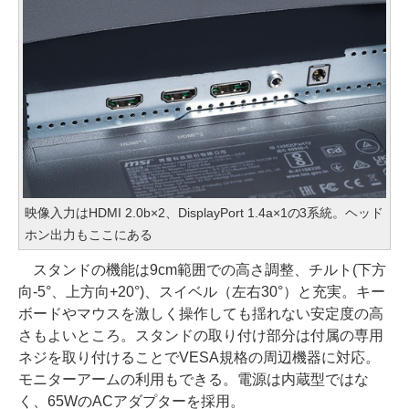
映像入力はHDMI 2.0b×2、DisplayPort 1.4a×1の3系統。ヘッド
ホン出力もここにある
スタンドの機能は9cm範囲での高さ調整、チルト(下方
向-5°、上方向+20°)、スイベル（左右30°）と充実。キー
ボードやマウスを激しく操作しても揺れない安定度の高
さもよいところ。スタンドの取り付け部分は付属の専用
ネジを取り付けることでVESA規格の周辺機器に対応。
モニターアームの利用もできる。電源は内蔵型ではな
く、65WのACアダプターを採用。