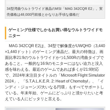
34型湾曲ウルトラワイド液晶のMSI「MAG 342CQR E2」。実
売価格は48,000円前後とかなりお手頃な価格だ
ゲーミング仕様でしかもお買い得なウルトラワイドモ
ニター
MAG 342CQR E2は、34型で解像度がUWQHD（3,440
×1,440ドット）のゲーミング液晶だ。最大の特徴は、画
面比率21:9のウルトラワイドかつ1,500Rの湾曲タイプで
あること。一般的な16:9のモニターにはない迫力と没入
感を味わえる。最近のゲームであれば多くが21:9対応
で、2024年末注目タイトルの「Microsoft Flight Simulator
2024」、「S.T.A.L.K.E.R. 2: Heart of Chornobyl」、「イ
ンディ・ジョーンズ/大いなる円環」もすべてサポートし
ている。年末年始、ゲームにどっぷりと浸かりたいと考
えている人にピッタリと言える。