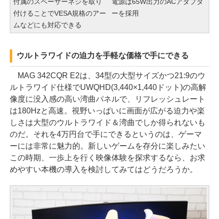
付属のスペーサーネジを取り
電源は65W出力のACアダプタ
付けることでVESA規格のアー
ーを採用
ムなどにも対応できる
ウルトラワイドの迫力を手軽な価格で手にできる
MAG 342CQR E2は、34型の大型サイズかつ21:9のウ
ルトラワイド仕様でUWQHD(3,440×1,440ドット)の高解
像度に没入感の高い湾曲パネルで、リフレッシュレート
は180Hzと高速。視野いっぱいに画面が広がる迫力や楽
しさは大型のウルトラワイド＆湾曲でしか得られないも
のだ。それを4万円台で手にできるというのは、ゲーマ
ーには非常に魅力的。新しいゲームを存分に楽しみたい
この時期、一歩上を行く映像体験を探求するなら、お求
めやすい本機の導入を検討してみてはどうだろうか。