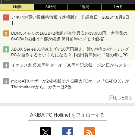
1時間
24時間
1週間
1カ月
アキバお買い得価格情報（速報版） 【 調査日：2026年8月6日
】
DDR5メモリの16GB×2枚組が今年最安の39,980円、大容量の
64GB×2枚組は一部が続騰 [8月前半のメモリ価格]
XBOX Series Xが値上げで10万円超え。近い性能のゲーミング
PCを自作するといくらになる？【石田賀津男の『酒の肴にPCゲ
ーム』】
イオシス創業30周年セール「30周年記念祭」が14日からスター
ト
microATXマザーが2枚搭載できる巨大PCケース「CAPO X」が
Thermaltakeから、カラーは2色
もっと見る
AKIBA PC Hotline! をフォローする