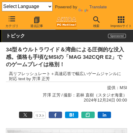
Powered by
Translate
AKIBA PC Hotline!
PC周辺機器
液晶ディスプレイ・モニター
M
カテゴリ
過去記事
検索
Impressサイト
トピック
34型＆ウルトラワイド＆湾曲による圧倒的な没入
感。価格も手頃なMSIの「MAG 342CQR E2」で
のゲームプレイは格別！
高リフレッシュレート＋高速応答で幅広いゲームジャンルに
対応 text by 芹澤 正芳
提供：
MSI
芹澤 正芳
撮影：若林 直樹（スタジオ海童）
2024年12月24日 00:00
リスト