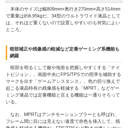
本体のサイズは幅809mm×奥行き270mm×高さ514mm
で重量は約6.95kgだ。34型のウルトラワイド液晶として
は、それほど重くないので設置しやすいのも何気によい
ところ。
暗部補正や残像感の軽減など定番ゲーミング系機能も
網羅
暗部を明るくして敵や地形を把握しやすくする「ナイ
トビジョン」、画面中央にFPS/TPSでの照準を補助する
マークを出す「ゲームアシスタンス」、色の切り換えで
起こる液晶特有の残像感を軽減する「MPRT」などゲー
ミング液晶では定番機能と言える機能は一通りそろって
いる。
なお、MPRTはアンチモーションブラーとも呼ばれ、
フレーム間に目には見えない速度で赤色を挿入して、残