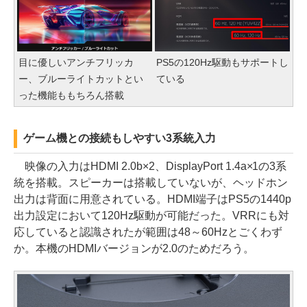
目に優しいアンチフリッカ
PS5の120Hz駆動もサポートし
ー、ブルーライトカットとい
ている
った機能ももちろん搭載
ゲーム機との接続もしやすい3系統入力
映像の入力はHDMI 2.0b×2、DisplayPort 1.4a×1の3系
統を搭載。スピーカーは搭載していないが、ヘッドホン
出力は背面に用意されている。HDMI端子はPS5の1440p
出力設定において120Hz駆動が可能だった。VRRにも対
応していると認識されたが範囲は48～60Hzとごくわず
か。本機のHDMIバージョンが2.0のためだろう。