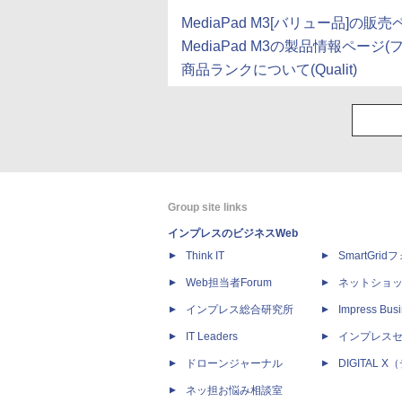
MediaPad M3[バリュー品]の販売ペ
MediaPad M3の製品情報ページ
商品ランクについて(Qualit)
Group site links
インプレスのビジネスWeb
Think IT
SmartGri
Web担当者Forum
ネットショ
インプレス総合研究所
Impress Busi
IT Leaders
インプレス
ドローンジャーナル
DIGITAL
ネッ担お悩み相談室