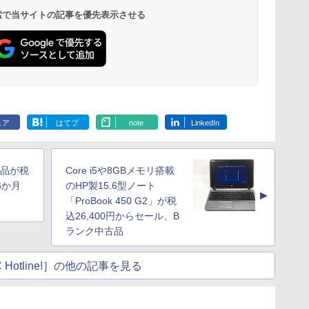
 検索で当サイトの記事を優先表示させる
ェア
はてブ
note
LinkedIn
古美品が税
Core i5や8GBメモリ搭載
6か月
のHP製15.6型ノート
▲
「ProBook 450 G2」が税
込26,400円からセール、B
ランク中古品
 Hotline!］の他の記事を見る