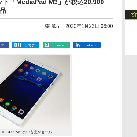
ト「MediaPad M3」が税込20,900
品
森 篤司
2020年1月23日 06:00
ェア
はてブ
note
LinkedIn
3(BTV_DL09A/S)の中古品がセール