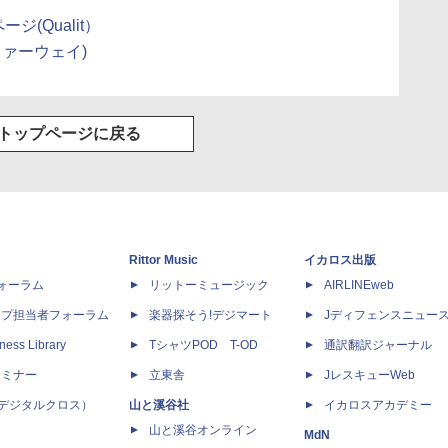
ージ(Qualit）
(ファーウェイ)
トップページに戻る
Rittor Music
イカロス出版
dフォーラム
リットーミュージック
AIRLINEweb
ップ担当者フォーラム
楽器探そう!デジマート
Jディフェンスニュー
ness Library
TシャツPOD T-OD
通訳翻訳ジャーナル
セミナー
立東舎
JレスキューWeb
 X（デジタルクロス）
山と溪谷社
イカロスアカデミー
山と溪谷オンライン
MdN