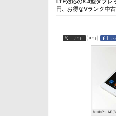
LTE対応の8.4型タブレッ
円、お得なVランク中古
ポスト
リスト
シ
MediaPad M