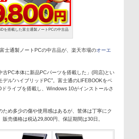
新品SSDを搭載した富士通製ノートPCの中古品
した富士通製ノートPCの中古品が、楽天市場の
オーエ
PC本体に新品PCパーツを搭載した」(同店)とい
ル“ハイブリッドPC”。富士通のLIFEBOOKをベ
Dドライブを搭載し、Windows 10がインストールさ
ため多少の傷や使用感はあるが、筐体は丁寧にク
売価格は税込29,800円、保証期間は30日。