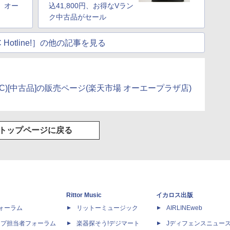
ル、オー
込41,800円、お得なVラン
ク中古品がセール
 Hotline!］の他の記事を見る
PC)[中古品]の販売ページ(楽天市場 オーエープラザ店)
トップページに戻る
Rittor Music
イカロス出版
dフォーラム
リットーミュージック
AIRLINEweb
ップ担当者フォーラム
楽器探そう!デジマート
Jディフェンスニュー