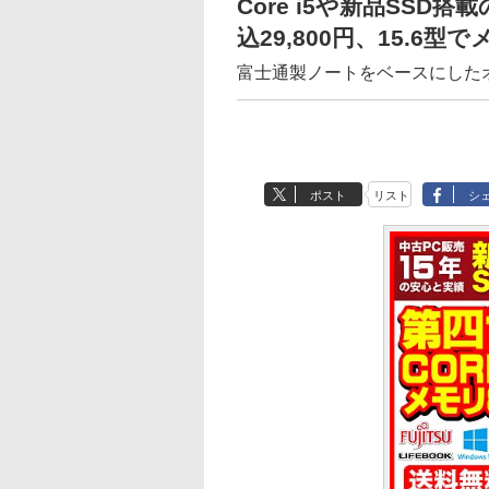
Core i5や新品SSD
込29,800円、15.6型
富士通製ノートをベースにした
ポスト
リスト
シ