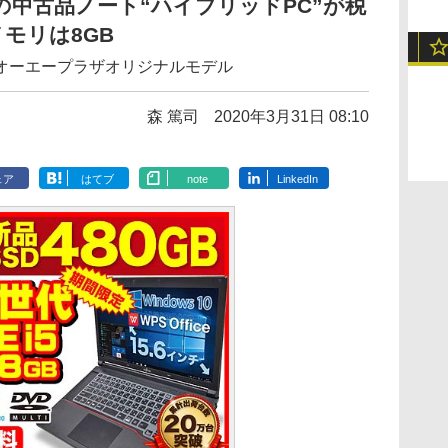
搭載の中古品ノート“ハイブリッドPC”が税
でメモリは8GB
オーエープラザオリジナルモデル
森 篤司
2020年3月31日 08:10
ェア
はてブ
note
LinkedIn