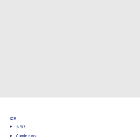
ICE
天海社
ス
Comic curea