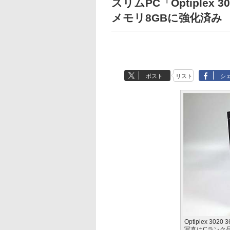
スリムPC「Optiplex 3
メモリ8GBに強化済み
ポスト
リスト
シ
Optiplex 30
写真はCランク