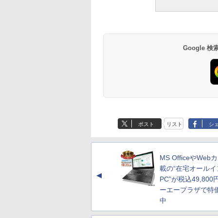
Google
ポスト
リスト
シ
MS OfficeやWe
載の“在宅オールイ
▲
PC”が税込49,80
ーエープラザで特
中