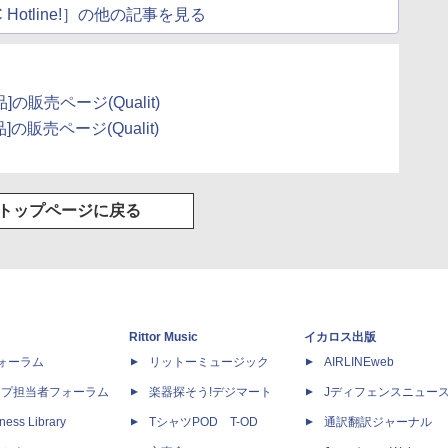
 Hotline!］の他の記事を見る
ク品]の販売ページ(Qualit)
ク品]の販売ページ(Qualit)
トップページに戻る
Rittor Music
イカロス出版
dフォーラム
リットーミュージック
AIRLINEweb
ップ担当者フォーラム
楽器探そう!デジマート
Jディフェンスニュー
ness Library
TシャツPOD T-OD
通訳翻訳ジャーナル