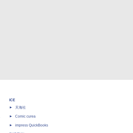
ICE
天海社
ス
Comic curea
impress QuickBooks