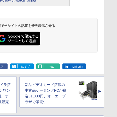
Follow @watch_akiba
 検索で当サイトの記事を優先表示させる
ェア
はてブ
note
LinkedIn
bカメラ搭
新品ビデオカード搭載の
ンワン
中古品ゲーミングPCが税
▲
0円、オ
込51,800円、オーエープ
価販売
ラザで販売中