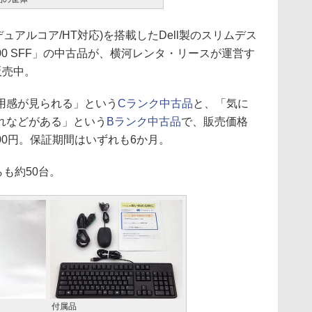
160(デュアルコア/HT対応)を搭載したDell製のスリムデス
20 3600 SFF」の中古品が、横河レンタ・リースが運営す
販売中。
用感が見られる」という
Cランク中古品
と、「気に
れなどがある」という
Bランク中古品
で、販売価格
,600円。保証期間はいずれも6か月。
らも約50台。
付属品