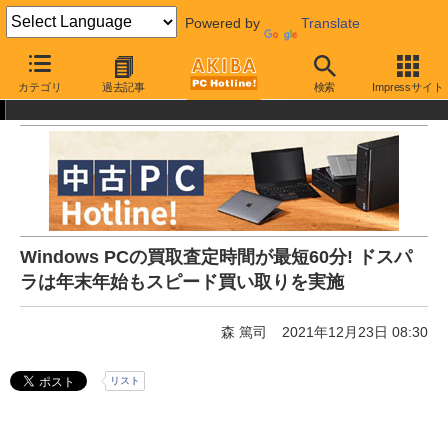
Powered by
Translate
AKIBA PC Hotline!
秋葉原情報
その他
カテゴリ
過去記事
検索
Impressサイト
Windows PCの買取査定時間が最短60分! ドスパ
ラは年末年始もスピード買い取りを実施
森 篤司
2021年12月23日 08:30
リスト