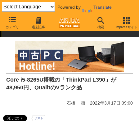
Powered by
Translate
AKIBA PC Hotline!
中古・リユース品
通販
中古パソコン
カテゴリ
過去記事
検索
Impressサイト
Core i5-8265U搭載の「ThinkPad L390」が
48,950円、QualitのVランク品
石橋 一衛
2022年3月17日 09:00
リスト