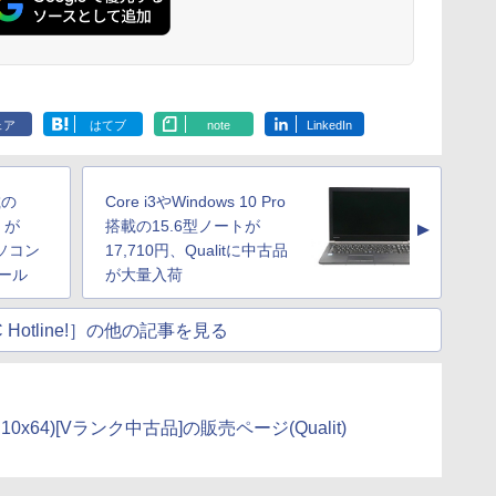
ェア
はてブ
note
LinkedIn
載の
Core i3やWindows 10 Pro
0」が
搭載の15.6型ノートが
▲
パソコン
17,710円、Qualitに中古品
ール
が大量入荷
 Hotline!］の他の記事を見る
F(Win10x64)[Vランク中古品]の販売ページ(Qualit)