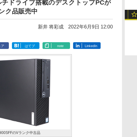
DVDマルチドライブ搭載のデスクトップPCが
Vランク品販売中
新井 将彩成
2022年6月9日 12:00
ェア
はてブ
note
LinkedIn
50 3900SFFのVランク中古品