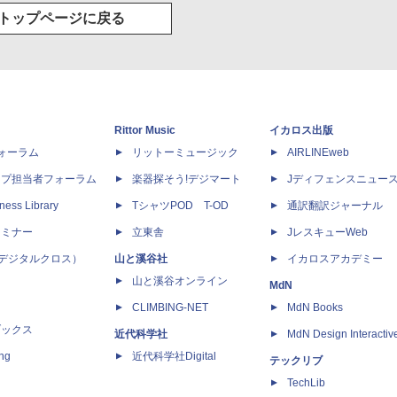
トップページに戻る
Rittor Music
イカロス出版
dフォーラム
リットーミュージック
AIRLINEweb
ップ担当者フォーラム
楽器探そう!デジマート
Jディフェンスニュー
ness Library
TシャツPOD T-OD
通訳翻訳ジャーナル
セミナー
立東舎
JレスキューWeb
 X（デジタルクロス）
山と溪谷社
イカロスアカデミー
山と溪谷オンライン
MdN
CLIMBING-NET
MdN Books
ブックス
近代科学社
MdN Design Interactiv
ing
近代科学社Digital
テックリブ
TechLib