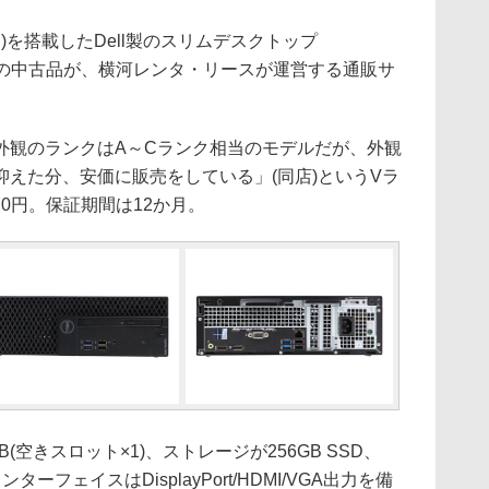
レッド)を搭載したDell製のスリムデスクトップ
900SFF」の中古品が、横河レンタ・リースが運営する通販サ
観のランクはA～Cランク相当のモデルだが、外観
えた分、安価に販売をしている」(同店)というVラ
70円。保証期間は12か月。
空きスロット×1)、ストレージが256GB SSD、
t)。インターフェイスはDisplayPort/HDMI/VGA出力を備