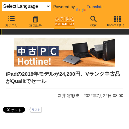
Powered by
Translate
AKIBA PC Hotline!
中古・リユース品
通販
中古パソコン
カテゴリ
過去記事
検索
Impressサイト
iPadの2018年モデルが24,200円、Vランク中古品
がQualitでセール
新井 将彩成
2022年7月22日 08:00
リスト