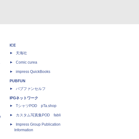
ICE
天海社
ス
Comic curea
impress QuickBooks
PUBFUN
パブファンセルフ
IPGネットワーク
TシャツPOD pTa.shop
カスタム写真集POD fabli
e
Impress Group Publication
Information