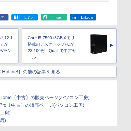
ェア
はてブ
note
LinkedIn
載の12.1
Core i5-7500+8GBメモリ
V7」が
搭載のデスクトップPCが
▲
tでVラン
23,100円、Qualitで中古セ
ール
 Hotline!］の他の記事を見る
ws 10 Home〔中古〕の販売ページ(パソコン工房)
ws 10 Pro〔中古〕の販売ページ(パソコン工房)
工房)
房)