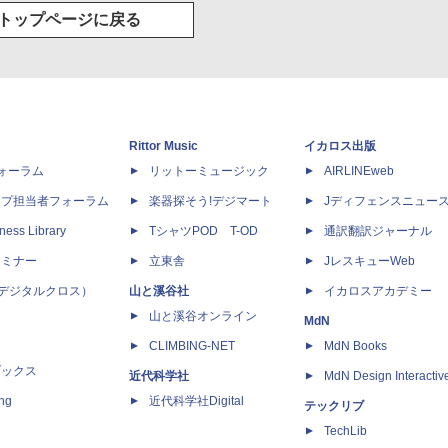
トップページに戻る
Rittor Music
イカロス出版
dフォーラム
リットーミュージック
AIRLINEweb
ップ担当者フォーラム
楽器探そう!デジマート
Jディフェンスニュー
ness Library
TシャツPOD T-OD
通訳翻訳ジャーナル
セミナー
立東舎
JレスキューWeb
 X（デジタルクロス）
山と溪谷社
イカロスアカデミー
山と溪谷オンライン
MdN
CLIMBING-NET
MdN Books
ブックス
近代科学社
MdN Design Interactiv
ing
近代科学社Digital
テックリブ
TechLib