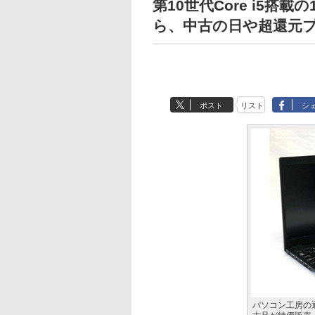
第10世代Core i5搭載の
ら、中古の日や超還元
ポスト
リスト
シ
パソコン工房の通販