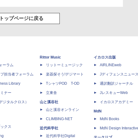
トップページに戻る
Rittor Music
イカロス出版
dフォーラム
リットーミュージック
AIRLINEweb
ップ担当者フォーラム
楽器探そう!デジマート
Jディフェンスニュー
ness Library
TシャツPOD T-OD
通訳翻訳ジャーナル
セミナー
立東舎
JレスキューWeb
 X（デジタルクロス）
山と溪谷社
イカロスアカデミー
山と溪谷オンライン
MdN
CLIMBING-NET
MdN Books
ブックス
近代科学社
MdN Design Interactiv
ing
近代科学社Digital
テックリブ