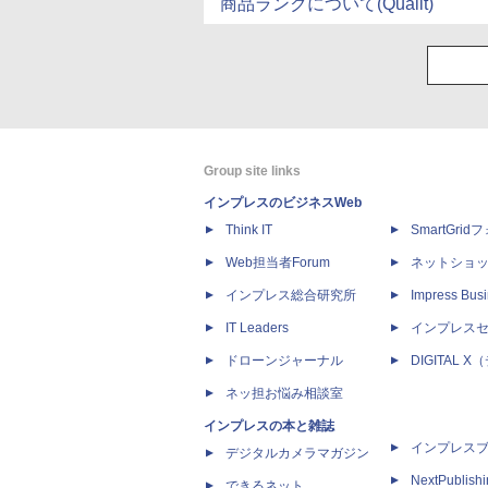
商品ランクについて(Qualit)
Group site links
インプレスのビジネスWeb
Think IT
SmartGri
Web担当者Forum
ネットショ
インプレス総合研究所
Impress Busi
IT Leaders
インプレス
ドローンジャーナル
DIGITAL
ネッ担お悩み相談室
インプレスの本と雑誌
インプレス
デジタルカメラマガジン
NextPublish
できるネット