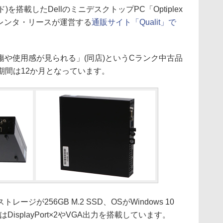
レッド)を搭載したDellのミニデスクトップPC「Optiplex
横河レンタ・リースが運営する
通販サイト「Qualit」で
や使用感が見られる」(同店)というCランク中古品
証期間は12か月となっています。
ジが256GB M.2 SSD、OSがWindows 10
にはDisplayPort×2やVGA出力を搭載しています。