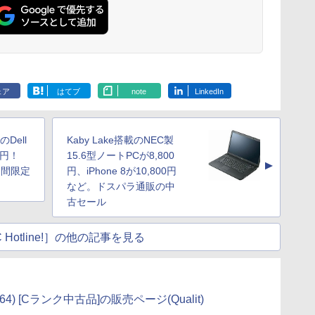
ェア
はてブ
note
LinkedIn
のDell
Kaby Lake搭載のNEC製
0円！
15.6型ノートPCが8,800
▲
期間限定
円、iPhone 8が10,800円
など。ドスパラ通販の中
古セール
 Hotline!］の他の記事を見る
in10x64) [Cランク中古品]の販売ページ(Qualit)