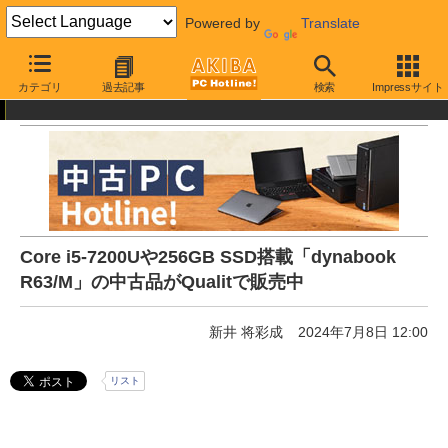
Powered by
Translate
AKIBA PC Hotline!
中古・リユース品
通販
中古パソコン
カテゴリ
過去記事
検索
Impressサイト
Core i5-7200Uや256GB SSD搭載「dynabook
R63/M」の中古品がQualitで販売中
新井 将彩成
2024年7月8日 12:00
リスト