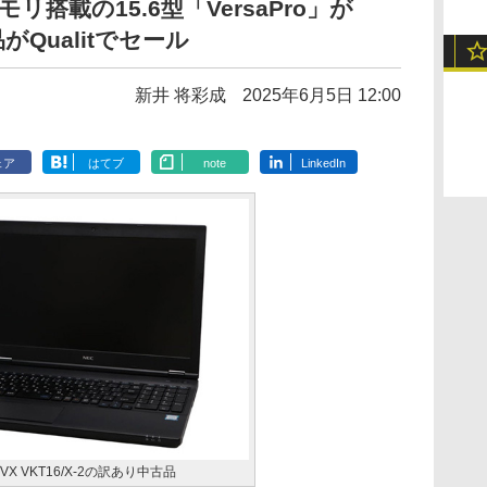
Bメモリ搭載の15.6型「VersaPro」が
がQualitでセール
新井 将彩成
2025年6月5日 12:00
ェア
はてブ
note
LinkedIn
イプVX VKT16/X-2の訳あり中古品