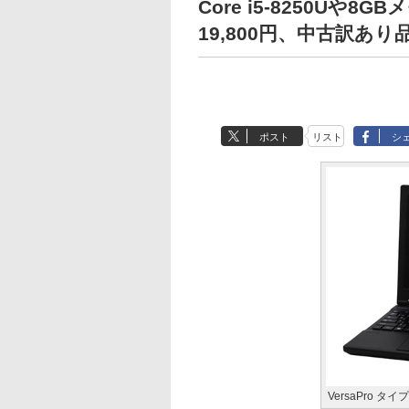
Core i5-8250Uや8G
19,800円、中古訳あり品
ポスト
リスト
シ
VersaPro タ