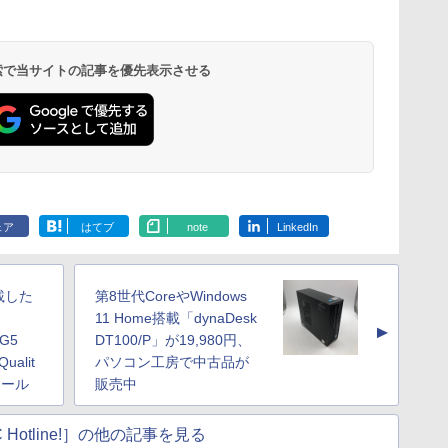
 検索で当サイトの記事を優先表示させる
ェア
はてブ
note
LinkedIn
搭載した
第8世代CoreやWindows
11 Home搭載「dynaDesk
▲
 G5
DT100/P」が19,980円、
ualit
パソコン工房で中古品が
セール
販売中
 Hotline!］の他の記事を見る