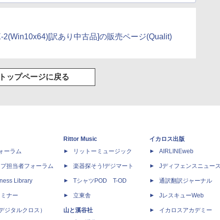
/X-2(Win10x64)[訳あり中古品]の販売ページ(Qualit)
トップページに戻る
Rittor Music
イカロス出版
dフォーラム
リットーミュージック
AIRLINEweb
ップ担当者フォーラム
楽器探そう!デジマート
Jディフェンスニュー
ness Library
TシャツPOD T-OD
通訳翻訳ジャーナル
セミナー
立東舎
JレスキューWeb
 X（デジタルクロス）
山と溪谷社
イカロスアカデミー