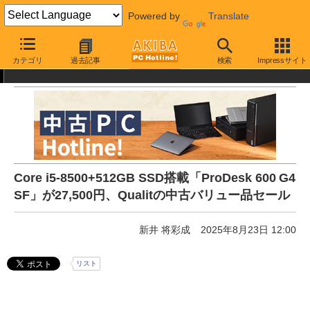
Powered by
Translate
AKIBA PC Hotline!
中古・リユース品
通販
中古パソコン
カテゴリ
過去記事
検索
Impressサイト
Core i5-8500+512GB SSD搭載「ProDesk 600 G4
SF」が27,500円、Qualitの中古バリュー品セール
新井 将彩成
2025年8月23日 12:00
リスト