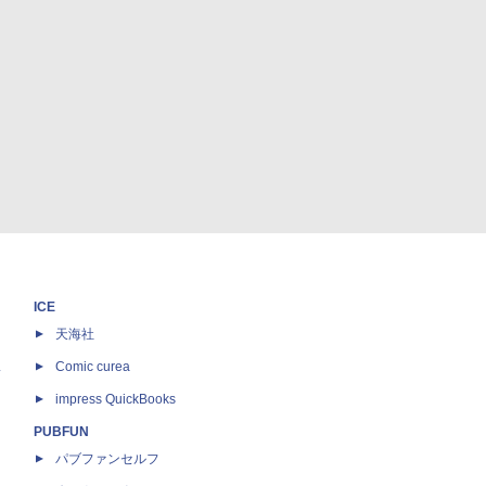
ICE
天海社
ス
Comic curea
impress QuickBooks
PUBFUN
パブファンセルフ