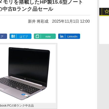
16GBメモリを搭載したHP製15.6型ノート
litの中古Bランク品セール
新井 将彩成
2025年11月1日 12:00
ェア
はてブ
note
LinkedIn
otebook PCのBランク中古品