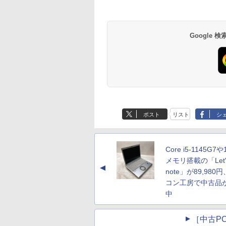
Google
ポスト
リスト
シ
Core i5-1145G7や
メモリ搭載の「Let'
▲
note」が89,980
コン工房で中古品
中
［中古PC