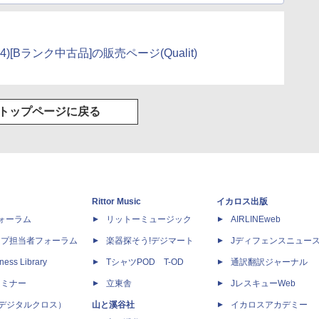
11x64)[Bランク中古品]の販売ページ(Qualit)
トップページに戻る
Rittor Music
イカロス出版
dフォーラム
リットーミュージック
AIRLINEweb
ップ担当者フォーラム
楽器探そう!デジマート
Jディフェンスニュー
ness Library
TシャツPOD T-OD
通訳翻訳ジャーナル
セミナー
立東舎
JレスキューWeb
 X（デジタルクロス）
山と溪谷社
イカロスアカデミー