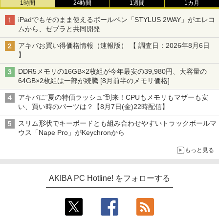
1時間
24時間
1週間
1カ月
iPadでもそのまま使えるボールペン「STYLUS 2WAY」がエレコ
ムから、ゼブラと共同開発
アキバお買い得価格情報（速報版） 【 調査日：2026年8月6日
】
DDR5メモリの16GB×2枚組が今年最安の39,980円、大容量の
64GB×2枚組は一部が続騰 [8月前半のメモリ価格]
アキバに“夏の特価ラッシュ”到来！CPUもメモリもマザーも安
い、買い時のパーツは？【8月7日(金)22時配信】
スリム形状でキーボードとも組み合わせやすいトラックボールマ
ウス「Nape Pro」がKeychronから
もっと見る
AKIBA PC Hotline! をフォローする