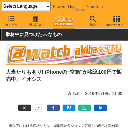
Powered by
Translate
AKIBA PC Hotline!
秋葉原情報
価格情報
特価情報
カテゴリ
過去記事
検索
Impressサイト
取材中に見つけた○○なもの
大当たりもあり! iPhoneの“空箱”が税込100円で販
売中、イオシス
森 篤司
2016年6月9日 11:30
リスト
※以下における価格などは、編集部が各ショップ店頭での表示を独自調