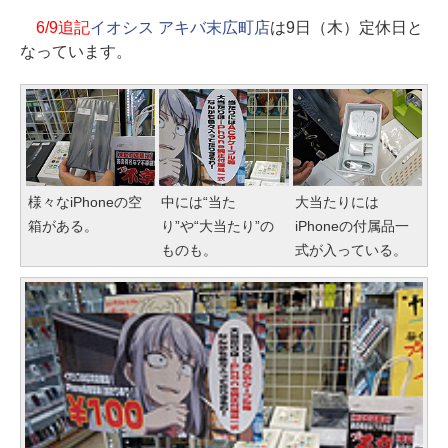
6/9追記
イオシス アキバ末広町店
は9日（木）定休日と
なっています。
様々なiPhoneの空
中には“当た
大当たりには
箱がある。
り”や“大当たり”の
iPhoneの付属品一
ものも。
式が入っている。