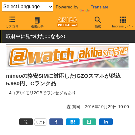
Powered by
Translate
AKIBA PC Hotline!
秋葉原情報
価格情報
特価情報
カテゴリ
過去記事
検索
Impressサイト
取材中に見つけた○○なもの
mineoの格安SIMに対応したIGZOスマホが税込
5,980円、Cランク品
4コア/メモリ2GBでワンセグもあり
森 篤司
2016年10月29日 10:00
リスト