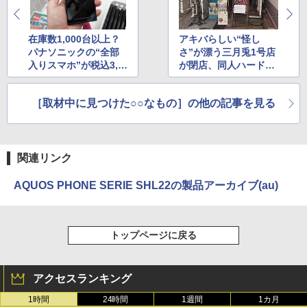
在庫数1,000台以上？
アキバらしい“怪し
パナソニックの“全部
さ”が漂う三月兎1号店
入りスマホ”が税込3,9
が閉店、同人ハードで
80円と格安！
人気
［取材中に見つけた○○なもの］の他の記事を見る
関連リンク
AQUOS PHONE SERIE SHL22の製品アーカイブ(au)
トップページに戻る
アクセスランキング
1時間
24時間
1週間
1カ月