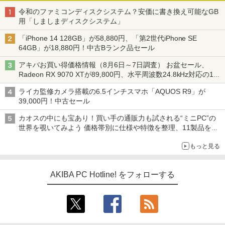
令和のファミコンディスクシステム？安価に書き換え可能なGB
用「しましまディスクシステム」
「iPhone 14 128GB」が58,880円、「第2世代iPhone SE
64GB」が18,880円！中古Bランク品セール
アキバお買い得価格情報（8月6日～7日調査） お盆セール、
Radeon RX 9070 XTが89,800円、水平周波数24.8kHz対応の17
型モニターが9,801円、暑さ指数連動セール ほか
ライカ監修カメラ搭載の6.5インチスマホ「AQUOS R9」が
39,000円！中古セール
カオスの中にも宝あり！買い手の通販力も試される“ミニPC”の
世界を覗いてみよう 価格帯別に仕様や特徴を整理、11製品をピ
ックアップ text by 石川 ひさよし
もっと見る
AKIBA PC Hotline! をフォローする