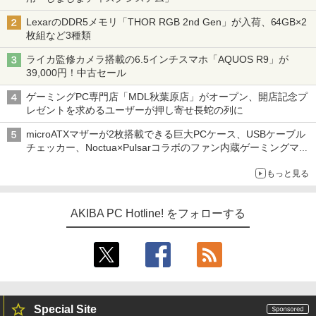
LexarのDDR5メモリ「THOR RGB 2nd Gen」が入荷、64GB×2
枚組など3種類
ライカ監修カメラ搭載の6.5インチスマホ「AQUOS R9」が
39,000円！中古セール
ゲーミングPC専門店「MDL秋葉原店」がオープン、開店記念プ
レゼントを求めるユーザーが押し寄せ長蛇の列に
microATXマザーが2枚搭載できる巨大PCケース、USBケーブル
チェッカー、Noctua×Pulsarコラボのファン内蔵ゲーミングマウ
ス、キーボード配布に多数の人が殺到 ほか 秋葉原の気になるニ
もっと見る
ュース（8月3日～9日分）
AKIBA PC Hotline! をフォローする
Special Site