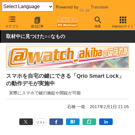
Powered by
Translate
AKIBA PC Hotline!
秋葉原情報
スポット情報
その他
カテゴリ
過去記事
検索
Impressサイト
取材中に見つけた○○なもの
スマホを自宅の鍵にできる「Qrio Smart Lock」
の動作デモが実施中
実際にスマホで鍵の施錠や開錠が可能
石橋 一衛
2017年2月1日 21:05
リスト