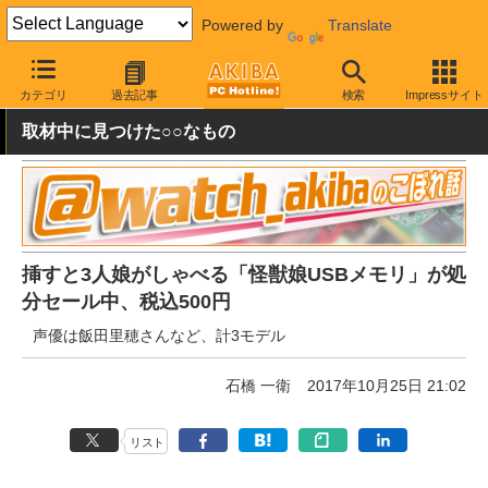
Powered by
Translate
AKIBA PC Hotline!
秋葉原情報
価格情報
特価情報
カテゴリ
過去記事
検索
Impressサイト
取材中に見つけた○○なもの
挿すと3人娘がしゃべる「怪獣娘USBメモリ」が処
分セール中、税込500円
声優は飯田里穂さんなど、計3モデル
石橋 一衛
2017年10月25日 21:02
リスト