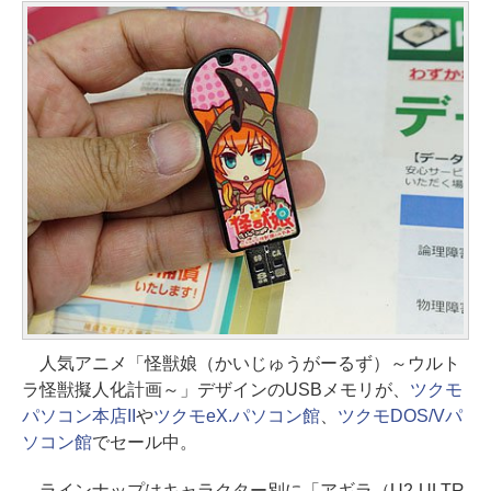
人気アニメ「怪獣娘（かいじゅうがーるず）～ウルト
ラ怪獣擬人化計画～」デザインのUSBメモリが、
ツクモ
パソコン本店II
や
ツクモeX.パソコン館
、
ツクモDOS/Vパ
ソコン館
でセール中。
ラインナップはキャラクター別に「アギラ（U2-ULTR