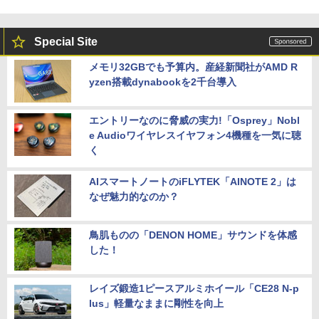
Special Site
メモリ32GBでも予算内。産経新聞社がAMD R
yzen搭載dynabookを2千台導入
エントリーなのに脅威の実力!「Osprey」Nobl
e Audioワイヤレスイヤフォン4機種を一気に聴
く
AIスマートノートのiFLYTEK「AINOTE 2」は
なぜ魅力的なのか？
鳥肌ものの「DENON HOME」サウンドを体感
した！
レイズ鍛造1ピースアルミホイール「CE28 N-p
lus」軽量なままに剛性を向上