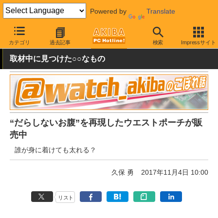
Powered by
Translate
AKIBA PC Hotline!
おもしろグッズ・キャラもの
おもしろグッズ
カテゴリ
過去記事
検索
Impressサイト
取材中に見つけた○○なもの
“だらしないお腹”を再現したウエストポーチが販
売中
誰が身に着けても太れる？
久保 勇
2017年11月4日 10:00
リスト