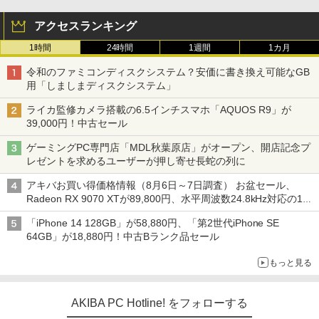
アクセスランキング
1時間
24時間
1週間
1カ月
令和のファミコンディスクシステム？安価に書き換え可能なGB
用「しましまディスクシステム」
ライカ監修カメラ搭載の6.5インチスマホ「AQUOS R9」が
39,000円！中古セール
ゲーミングPC専門店「MDL秋葉原店」がオープン、開店記念プ
レゼントを求めるユーザーが押し寄せ長蛇の列に
アキバお買い得価格情報（8月6日～7日調査） お盆セール、
Radeon RX 9070 XTが89,800円、水平周波数24.8kHz対応の17
型モニターが9,801円、暑さ指数連動セール ほか
「iPhone 14 128GB」が58,880円、「第2世代iPhone SE
64GB」が18,880円！中古Bランク品セール
もっと見る
AKIBA PC Hotline! をフォローする