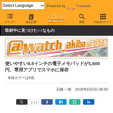
Powered by
Translate
AKIBA PC Hotline!
秋葉原情報
価格情報
特価情報
カテゴリ
過去記事
検索
Impressサイト
取材中に見つけた○○なもの
使いやすい8.5インチの電子メモパッドが1,600
円、専用アプリでスマホに保存
本体カラーは5色
石橋 一衛
2018年6月2日 08:05
リスト