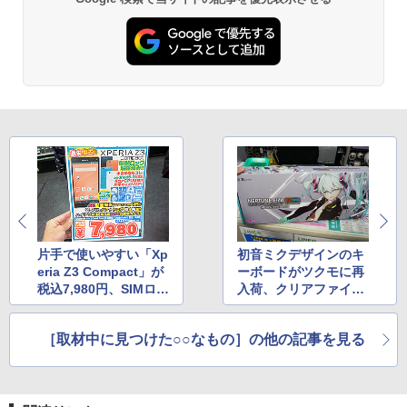
片手で使いやすい「Xp
初音ミクデザインのキ
eria Z3 Compact」が
ーボードがツクモに再
税込7,980円、SIMロッ
入荷、クリアファイル
クも解除済み
付き
［取材中に見つけた○○なもの］の他の記事を見る