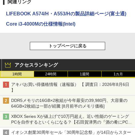
関連リンク
LIFEBOOK A574/H・A553/Hの製品詳細ページ(富士通)
Core i3-4000Mの仕様情報(Intel)
トップページに戻る
アクセスランキング
1時間
24時間
1週間
1カ月
アキバお買い得価格情報（速報版） 【 調査日：2026年8月6日
】
DDR5メモリの16GB×2枚組が今年最安の39,980円、大容量の
64GB×2枚組は一部が続騰 [8月前半のメモリ価格]
XBOX Series Xが値上げで10万円超え。近い性能のゲーミング
PCを自作するといくらになる？【石田賀津男の『酒の肴にPCゲ
ーム』】
イオシス創業30周年セール「30周年記念祭」が14日からスター