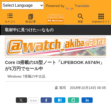
Powered by
Translate
AKIBA PC Hotline!
秋葉原情報
価格情報
特価情報
カテゴリ
過去記事
検索
Impressサイト
取材中に見つけた○○なもの
Core i3搭載の15型ノート「LIFEBOOK A574/H」
が1万円でセール中
Windows 7搭載の中古品
森 篤司
2018年10月14日 00:05
リスト